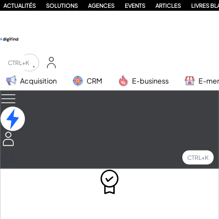
ACTUALITÉS
SOLUTIONS
AGENCES
EVENTS
ARTICLES
LIVRES B
CTRL+K
Acquisition
CRM
E-business
E-me
CTRL+K