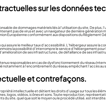
tractuelles sur les données te
onsable de dommages matériels liés à l’utilisation du site. De plus, l
contenant pas de virus et avec un navigateur de dernière génération m
e l’Union Européenne conformément aux dispositions du Règlement Gé
qui assure le meilleur taux d’accessibilité. L’hébergeur assure la co
 néanmoins la possibilité d’interrompre le service d’hébergement pour 
mélioration de ses infrastructures, de défaillance de ses infrastruc
e tenus responsables en cas de dysfonctionnement du réseau Intern
 lié notamment à l’encombrement du réseau empêchant l’accès au s
lectuelle et contrefaçons.
opriété intellectuelle et détient les droits d’usage sur tous les éléme
s, logos, vidéos, icônes et sons. Toute reproduction, représentatio
 du site, quel que soit le moyen ou le procédé utilisé, est interdite