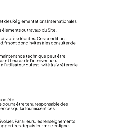
e et des Réglementations Internationales
s éléments ou travaux du Site.
on ci-après décrites. Ces conditions
d.fr sont donc invités à les consulter de
de maintenance technique peut être
s et heures de l’intervention.
tilisateur qui est invité à s’y référer le
 société.
l ne pourra être tenu responsable des
gences qui lui fournissent ces
évoluer. Par ailleurs, les renseignements
é apportées depuis leur mise en ligne.