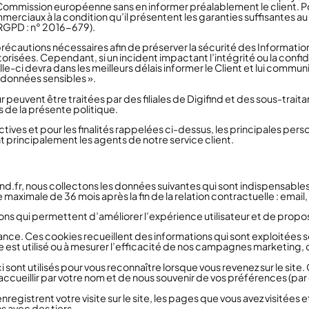
mmission européenne sans en informer préalablement le client. Pour
merciaux à la condition qu’il présentent les garanties suffisantes
(RGPD : n° 2016-679).
récautions nécessaires afin de préserver la sécurité des Informatio
sées. Cependant, si un incident impactant l’intégrité ou la confide
le-ci devra dans les meilleurs délais informer le Client et lui commu
« données sensibles ».
 peuvent être traitées par des filiales de Digifind et des sous-traita
és de la présente politique.
ectives et pour les finalités rappelées ci-dessus, les principales pe
t principalement les agents de notre service client.
Find.fr, nous collectons les données suivantes qui sont indispensable
aximale de 36 mois après la fin de la relation contractuelle : emai
ons qui permettent d’améliorer l’expérience utilisateur et de propos
nce. Ces cookies recueillent des informations qui sont exploitées
st utilisé ou à mesurer l’efficacité de nos campagnes marketing, o
 sont utilisés pour vous reconnaître lorsque vous revenez sur le site
accueillir par votre nom et de nous souvenir de vos préférences (pa
egistrent votre visite sur le site, les pages que vous avez visitées et
 avec des tiers.