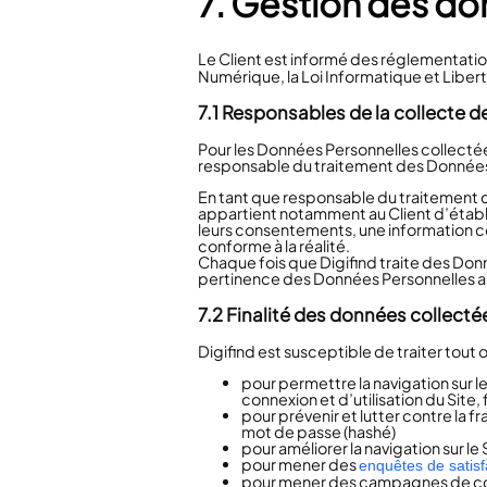
7. Gestion des do
Le Client est informé des réglementat
Numérique, la Loi Informatique et Libe
7.1 Responsables de la collecte 
Pour les Données Personnelles collectées 
responsable du traitement des Données P
En tant que responsable du traitement de
appartient notamment au Client d’établir 
leurs consentements, une information co
conforme à la réalité.
Chaque fois que Digifind traite des Donn
pertinence des Données Personnelles au r
7.2 Finalité des données collecté
Digifind
est susceptible de traiter tout 
pour permettre la navigation sur le
connexion et d’utilisation du Site
pour prévenir et lutter contre la f
mot de passe (hashé)
pour améliorer la navigation sur le
pour mener des
enquêtes de satisf
pour mener des campagnes de com