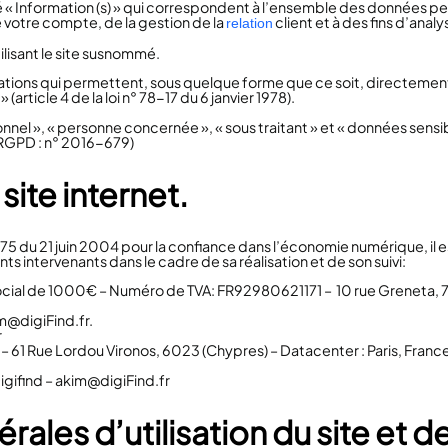
 « Information (s) » qui correspondent à l’ensemble des données pe
 votre compte, de la gestion de la
client et à des fins d’analy
relation
tilisant le site susnommé.
mations qui permettent, sous quelque forme que ce soit, directement
article 4 de la loi n° 78-17 du 6 janvier 1978).
el », « personne concernée », « sous traitant » et « données sensibl
(RGPD : n° 2016-679)
site internet.
-575 du 21 juin 2004 pour la confiance dans l’économie numérique, il es
ents intervenants dans le cadre de sa réalisation et de son suivi:
l social de 1000€ – Numéro de TVA: FR92980621171 –
10 rue Greneta,
m@digiFind.fr.
r
 –
61 Rue Lordou Vironos, 6023 (Chypres)
– Datacenter : Paris, Franc
igifind – akim@digiFind.fr
rales d’utilisation du site et d