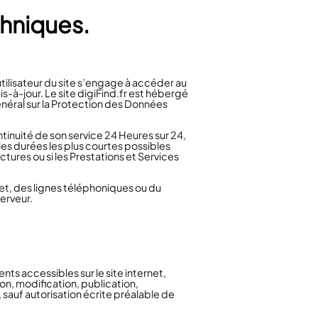
chniques.
’utilisateur du site s’engage à accéder au
is-à-jour. Le site digiFind.fr est hébergé
néral sur la Protection des Données
ntinuité de son service 24 Heures sur 24,
les durées les plus courtes possibles
tures ou si les Prestations et Services
et, des lignes téléphoniques ou du
erveur.
nts accessibles sur le site internet,
n, modification, publication,
, sauf autorisation écrite préalable de