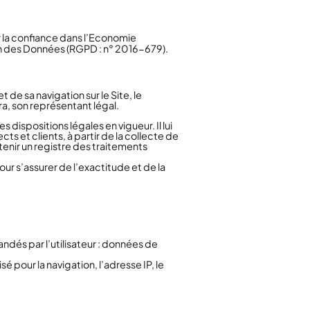
our la confiance dans l’Economie
on des Données (RGPD : n° 2016-679).
de sa navigation sur le Site, le
a, son représentant légal.
dispositions légales en vigueur. Il lui
ts et clients, à partir de la collecte de
enir un registre des traitements
ur s’assurer de l’exactitude et de la
andés par l’utilisateur : données de
é pour la navigation, l’adresse IP, le