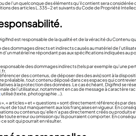
e ou de l’un quelconque des éléments qu’il contient sera considér
ions des articles L.335-2 et suivants du Code de Propriété Intellec
responsabilité.
Digifind est responsable de la qualité et de la véracité du Contenu qu’
des dommages directs et indirects causés au matériel de l’utilisateur
ation d’un matériel ne répondant pas aux spécifications indiquées au po
 responsable des dommages indirects (tels par exemple qu’une per
.fr.
éférencer des contenus, de déposer des des avis) sont à la dispositio
e préalable, tout contenu déposé dans ces espaces qui contreviendr
relatives à la protection des données. Le cas échéant, Digifind se ré
énale de l’utilisateur, notamment en cas de message à caractère racis
utilisé (texte, photographie …).
t
 », « articles » et « questions » sont directement référencés par des
u et de tout manquement aux lois françaises en vigueur. En conséqu
tions ou contenus qu’elle n’a pas directement créés ou produits e
e toute erreur ou omission qu’ils pourraient comporter. En conséqu
soit qui pourrait en résulter.