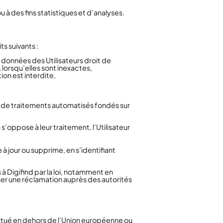
à des fins statistiques et d’analyses.
s suivants :
s données des Utilisateurs droit de
lorsqu’elles sont inexactes,
ion est interdite,
et de traitements automatisés fondés sur
s’oppose à leur traitement, l’Utilisateur
 à jour ou supprime, en s’identifiant
 Digifind par la loi, notamment en
ser une réclamation auprès des autorités
s situé en dehors de l’Union européenne ou