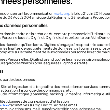
nnées personnelles.
ions concernant la communication
, la loi du 21 Juin 2014 p
marketing
rté du 06 Août 2004 ainsi que du Règlement Général sur la Protecti
des données personnelles
dans le cadre de la création du compte personnel de l’Utilisateur et 
ersonnelles est : Digifind . Digifind est représenté par Akim Demor
s données qu’il collecte, Digifind s’engage à respecter le cadre des 
les finalités de ses traitements de données, de fournir à ses prospec
mplète sur le traitement de leurs données personnelles et de maint
ées Personnelles, Digifind prend toutes les mesures raisonnables po
egard des finalités pour lesquelles Digifind les traite.
es
ou partie des données :
 Site et la gestion et la traçabilité des prestations et services comm
, facturation, historique des commandes, etc.
raude informatique (spamming, hacking…) : matériel informatique utilis
 Site : données de connexion et d’utilisation
facultatives sur digiFind.fr : adresse email
action
munication (sms, mail) : numéro de téléphone, adresse email