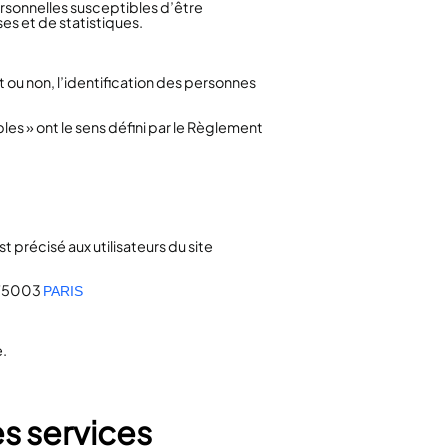
rsonnelles susceptibles d’être
ses et de statistiques.
 ou non, l’identification des personnes
es » ont le sens défini par le Règlement
t précisé aux utilisateurs du site
 75003
PARIS
e.
es services