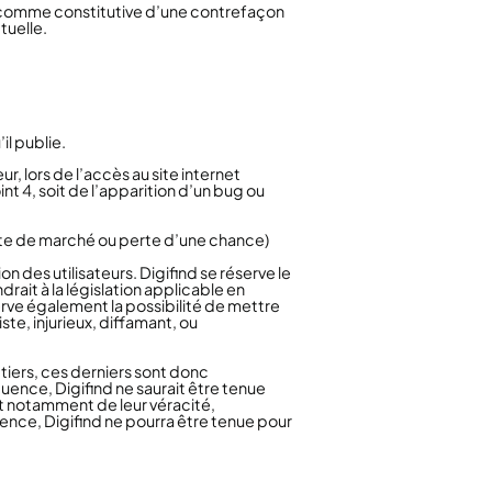
ée comme constitutive d’une contrefaçon
tuelle.
il publie.
, lors de l’accès au site internet
int 4, soit de l’apparition d’un bug ou
te de marché ou perte d’une chance)
n des utilisateurs. Digifind se réserve le
ait à la législation applicable en
serve également la possibilité de mettre
te, injurieux, diffamant, ou
 tiers, ces derniers sont donc
ence, Digifind ne saurait être tenue
t notamment de leur véracité,
ence, Digifind ne pourra être tenue pour