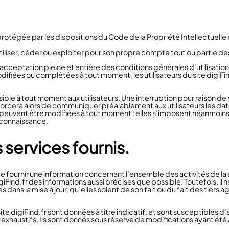
protégée par les dispositions du Code de la Propriété Intellectuell
iliser, céder ou exploiter pour son propre compte tout ou partie de
e l’acceptation pleine et entière des conditions générales d’utilisati
difiées ou complétées à tout moment, les utilisateurs du site digiFin
ible à tout moment aux utilisateurs. Une interruption pour raison 
fforcera alors de communiquer préalablement aux utilisateurs les date
uvent être modifiées à tout moment : elles s’imposent néanmoins à l’u
 connaissance.
 services fournis.
 de fournir une information concernant l’ensemble des activités de la
 digiFind.fr des informations aussi précises que possible. Toutefois, i
dans la mise à jour, qu’elles soient de son fait ou du fait des tiers a
ite digiFind.fr sont données à titre indicatif, et sont susceptibles d’
pas exhaustifs. Ils sont donnés sous réserve de modifications ayant ét