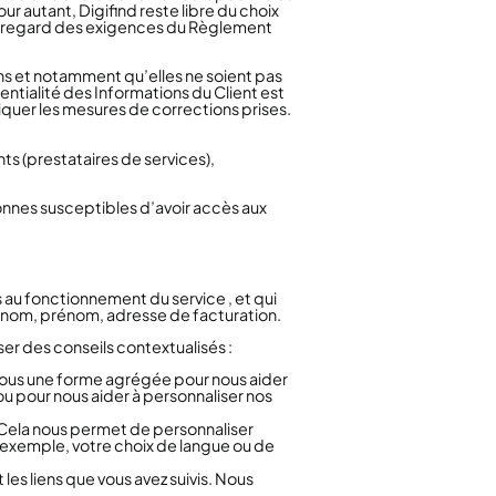
 autant, Digifind reste libre du choix
 au regard des exigences du Règlement
ns et notamment qu’elles ne soient pas
ntialité des Informations du Client est
niquer les mesures de corrections prises.
nts (prestataires de services),
rsonnes susceptibles d’avoir accès aux
s au fonctionnement du service , et qui
l, nom, prénom, adresse de facturation.
er des conseils contextualisés :
 sous une forme agrégée pour nous aider
u pour nous aider à personnaliser nos
. Cela nous permet de personnaliser
r exemple, votre choix de langue ou de
 les liens que vous avez suivis. Nous