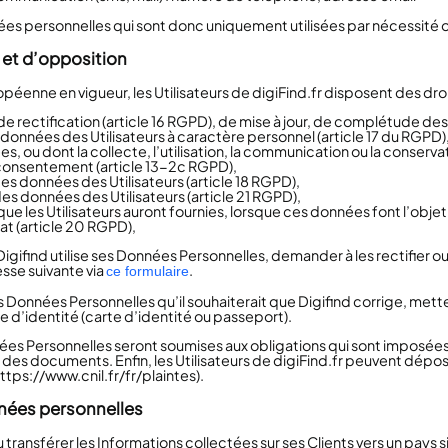
s personnelles qui sont donc uniquement utilisées par nécessité ou 
n et d’opposition
nne en vigueur, les Utilisateurs de digiFind.fr disposent des droit
 de rectification (article 16 RGPD), de mise à jour, de complétude de
onnées des Utilisateurs à caractère personnel (article 17 du RGPD), 
 ou dont la collecte, l’utilisation, la communication ou la conservat
 consentement (article 13-2c RGPD),
 des données des Utilisateurs (article 18 RGPD),
es données des Utilisateurs (article 21 RGPD),
 que les Utilisateurs auront fournies, lorsque ces données font l’obj
at (article 20 RGPD),
Digifind utilise ses Données Personnelles, demander à les rectifier ou 
esse suivante via
.
ce formulaire
les Données Personnelles qu’il souhaiterait que Digifind corrige, mette
d’identité (carte d’identité ou passeport).
 Personnelles seront soumises aux obligations qui sont imposées à
des documents. Enfin, les Utilisateurs de digiFind.fr peuvent dépo
tps://www.cnil.fr/fr/plaintes).
nées personnelles
ou transférer les Informations collectées sur ses Clients vers un pay