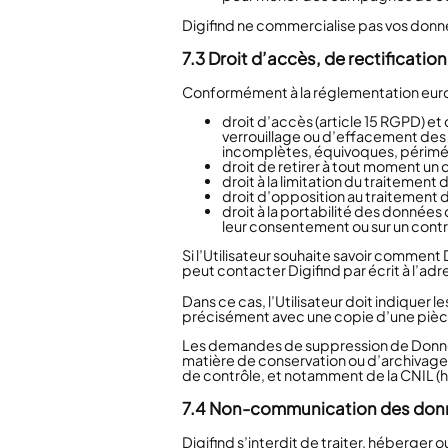
Digifind
ne commercialise pas vos donnée
7.3 Droit d’accès, de rectificatio
Conformément à la réglementation europée
droit d’accès (article 15 RGPD) et
verrouillage ou d’effacement des d
incomplètes, équivoques, périmées,
droit de retirer à tout moment un
droit à la limitation du traitement
droit d’opposition au traitement d
droit à la portabilité des données
leur consentement ou sur un contr
Si l’Utilisateur souhaite savoir comment 
peut contacter Digifind par écrit à l’adr
Dans ce cas, l’Utilisateur doit indiquer 
précisément avec une copie d’une pièce 
Les demandes de suppression de Données
matière de conservation ou d’archivage 
de contrôle, et notamment de la CNIL (ht
7.4 Non-communication des don
Digifind
s’interdit de traiter, héberger 