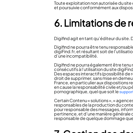
Toute exploitation non autorisée du sit
et poursuivie conformément aux disposit
6. Limitations de 
Digifind
agit en tant qu’éditeur du site. 
Digifind
ne pourra être tenu responsable 
digiFind.fr, et résultant soit de l’utilis
d’une incompatibilité.
Digifind
ne pourra également être tenu
consécutifs à l’utilisation du site digiFind
Des espaces interactifs (possibilité de r
droit de supprimer, sans mise en demeur
France, en particulier aux dispositions 
en cause la responsabilité civile et/ou p
pornographique, quel que soit le
suppor
Certain Contenu « solutions », « agences
responsables de la production du conten
pour responsable des messages, informa
pertinence, et d’une manière générale d
responsable de quelque dommage que ce 