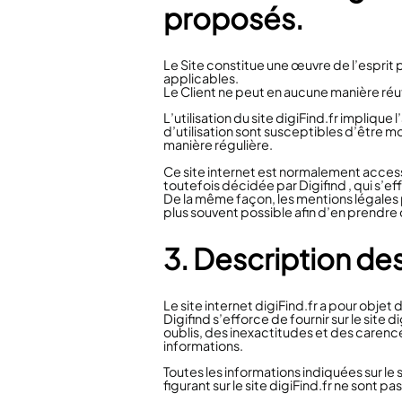
proposés.
Le Site constitue une œuvre de l’esprit 
applicables.
Le Client ne peut en aucune manière réut
L’utilisation du site digiFind.fr impliqu
d’utilisation sont susceptibles d’être mo
manière régulière.
Ce site internet est normalement access
toutefois décidée par Digifind , qui s’e
De la même façon, les mentions légales pe
plus souvent possible afin d’en prendre
3. Description des
Le site internet digiFind.fr a pour objet
Digifind s’efforce de fournir sur le site
oublis, des inexactitudes et des carences 
informations.
Toutes les informations indiquées sur le s
figurant sur le site digiFind.fr ne sont 