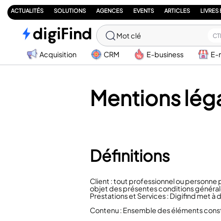
ACTUALITÉS
SOLUTIONS
AGENCES
EVENTS
ARTICLES
LIVRES
Mot clé
CT
Acquisition
CRM
E-business
E-
Mentions lég
Définitions
Client : tout professionnel ou personne p
objet des présentes conditions général
Prestations et Services : Digifind met à d
Contenu : Ensemble des éléments constit