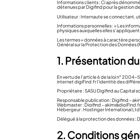
Informations clients : Ci après dénommé
détenues par Digifind pour la gestion de
Utilisateur : Internaute se connectant, u
Informations personnelles : « Les infor
physiques auxquelles elles s’appliquent » (
Les termes « données à caractère personn
Général sur la Protection des Données 
1. Présentation du 
En vertu de l’article 6 de la loi n° 2004
internet digiFind.fr l’identité des différ
Propriétaire : SASU Digifind au Capita
Responsable publication : Digifind – aki
Webmaster : Digifind – akim@digiFind.f
Hébergeur :
Hostinger International Ltd
Délégué à la protection des données : D
2. Conditions géné