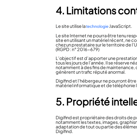
4. Limitations con
Le site utilise la
JavaScript.
technologie
Le site Internet ne pourra être tenu resp
site en utilisant un matériel récent, ne 
chez un prestataire sur le territoire d
(RGPD : n° 2016-679)
L’objectif est d’apporter une prestation 
tous les jours de l’année. Il se réserve
notamment à des fins de maintenance, d’a
génèrent un trafic réputé anormal.
Digifind
et l’hébergeur ne pourront êtr
matériel informatique et de téléphonie
5. Propriété intel
Digifind
est propriétaire des droits de pr
notamment les textes, images, graphisme
adaptation de tout ou partie des éléments
Digifind.