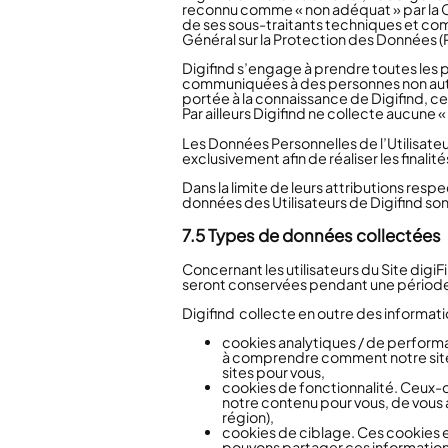
reconnu comme « non adéquat » par la Co
de ses sous-traitants techniques et com
Général sur la Protection des Données 
Digifind
s’engage à prendre toutes les p
communiquées à des personnes non autori
portée à la connaissance de Digifind, cel
Par ailleurs Digifind ne collecte aucune 
Les Données Personnelles de l’Utilisateur
exclusivement afin de réaliser les finalit
Dans la limite de leurs attributions resp
données des Utilisateurs de Digifind son
7.5 Types de données collectées
Concernant les utilisateurs du Site digi
seront conservées pendant une période m
Digifind
collecte en outre des informati
cookies analytiques / de performa
à comprendre comment notre site e
sites pour vous,
cookies de fonctionnalité. Ceux-ci
notre contenu pour vous, de vous 
région),
cookies de ciblage. Ces cookies enr
pouvons partager ces informations