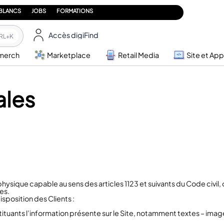
 BLANCS
JOBS
FORMATIONS
Accès digiFind
RL+K
merch
Marketplace
Retail Media
Site et App
ales
hysique capable au sens des articles 1123 et suivants du Code civil, o
es.
isposition des Clients :
uants l’information présente sur le Site, notamment textes – image