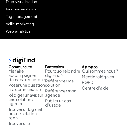
Data visualisation
In-store analytics
Tag management
Veille marketing
Web analytics
Communauté
Partenaires
A propos
Me faire
Pourquoi rejoindre
Qui sommes nous ?
accompagner
digiFind ?
Mentions légales
dans ma recherche
Référencer ma
RGPD
Poser une question
solution
Centre d'aide
à la communauté
Référencer mon
Rédiger un avis sur
agence
une solution /
Publier un cas
agence
d'usage
Trouver un logiciel
ou une solution
tech
Trouver une