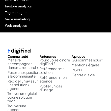
In-store analytics
Tag management
Veille marketing
Web analytics
Communauté
Partenaires
A propos
Me faire
Pourquoi rejoindre
Qui sommes nous ?
accompagner
digiFind ?
Mentions légales
dans ma recherche
Référencer ma
RGPD
Poser une question
solution
Centre d'aide
à la communauté
Référencer mon
Rédiger un avis sur
agence
une solution /
Publier un cas
agence
d'usage
Trouver un logiciel
ou une solution
tech
Trouver une
agence