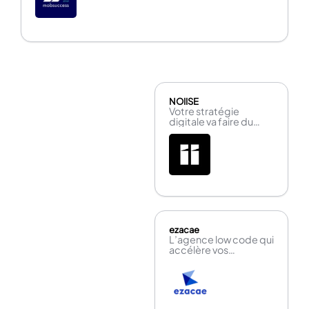
NOIISE
Votre stratégie
digitale va faire du
bruiiiiiit !
ezacae
L’agence low code qui
accélère vos
innovations