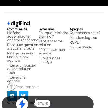
Communauté
Partenaires
A propos
Me faire
Pourquoi rejoindre
Qui sommes nous ?
accompagner
digiFind ?
Mentions légales
dans ma recherche
Référencer ma
RGPD
Poser une question
solution
Centre d'aide
à la communauté
Référencer mon
Rédiger un avis sur
agence
une solution /
Publier un cas
agence
d'usage
Trouver un logiciel
ou une solution
tech
Trouver une
agence
Retour en haut
© Tous droits réservés.
CTRL+K