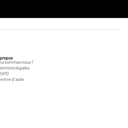
 propos
ui sommes nous ?
entions légales
RGPD
entre d'aide