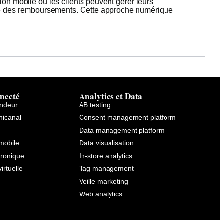
on mobile où les clients peuvent gérer leurs
ire des remboursements. Cette approche numérique
necté
Analytics et Data
endeur
AB testing
icanal
Consent management platform
Data management platform
mobile
Data visualisation
tronique
In-store analytics
virtuelle
Tag management
Veille marketing
Web analytics