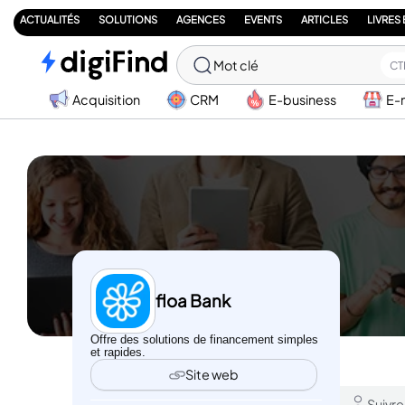
ACTUALITÉS
SOLUTIONS
AGENCES
EVENTS
ARTICLES
LIVRES
Mot clé
CT
Acquisition
CRM
E-business
E-
floa Bank
Offre des solutions de financement simples
et rapides.
Site web
Suivre