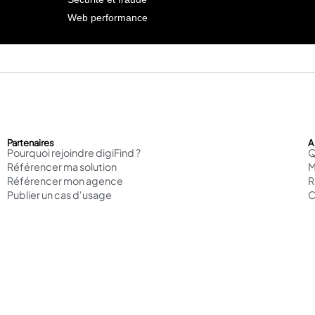
Web performance
Partenaires
A
Pourquoi rejoindre digiFind ?
Q
Référencer ma solution
M
Référencer mon agence
Publier un cas d'usage
C