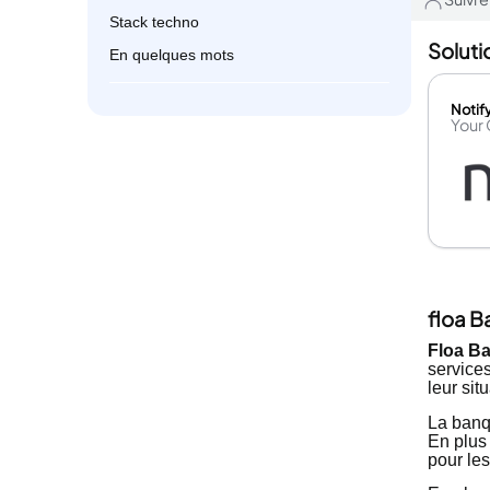
Stack techno
Soluti
En quelques mots
Notify
Your
floa B
Floa B
services
leur sit
La banq
En plus 
pour le