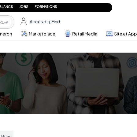
 BLANCS
JOBS
FORMATIONS
Accès digiFind
RL+K
merch
Marketplace
Retail Media
Site et App
 Akim