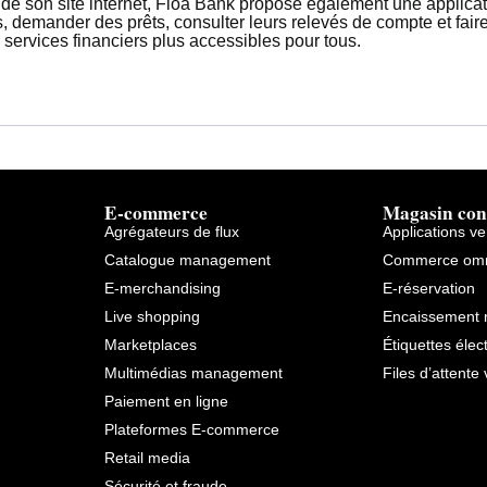
de son site internet, Floa Bank propose également une applicati
, demander des prêts, consulter leurs relevés de compte et fa
 services financiers plus accessibles pour tous.
E-commerce
Magasin con
Agrégateurs de flux
Applications v
Catalogue management
Commerce omn
E-merchandising
E-réservation
Live shopping
Encaissement 
Marketplaces
Étiquettes élec
Multimédias management
Files d’attente 
Paiement en ligne
Plateformes E-commerce
Retail media
Sécurité et fraude