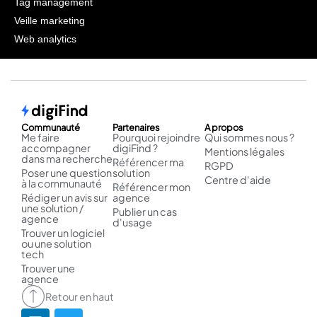
Tag management
Veille marketing
Web analytics
Communauté
Partenaires
A propos
Me faire
Pourquoi rejoindre
Qui sommes nous ?
accompagner
digiFind ?
Mentions légales
dans ma recherche
Référencer ma
RGPD
Poser une question
solution
Centre d'aide
à la communauté
Référencer mon
Rédiger un avis sur
agence
une solution /
Publier un cas
agence
d'usage
Trouver un logiciel
ou une solution
tech
Trouver une
agence
Retour en haut