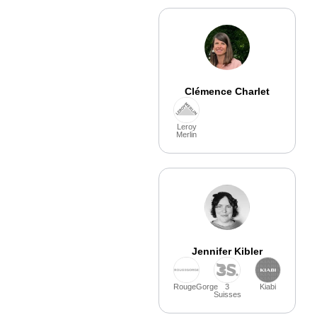
Clémence Charlet
Leroy
Merlin
Jennifer Kibler
RougeGorge
3
Kiabi
Suisses