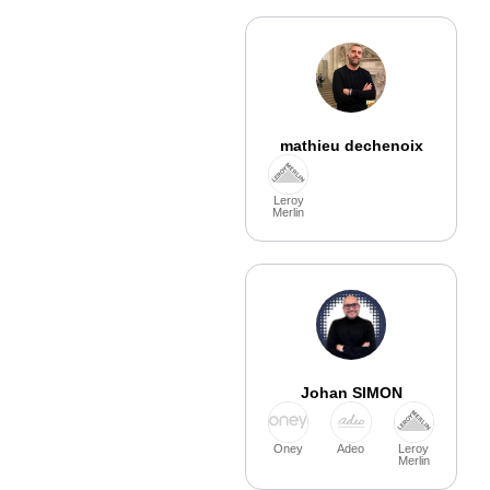
mathieu dechenoix
Leroy
Merlin
Johan SIMON
Oney
Adeo
Leroy
Merlin