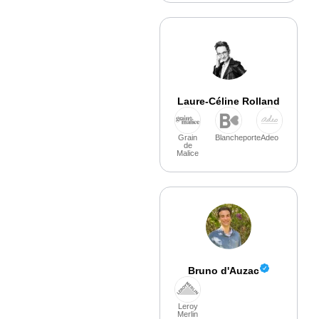
Laure-Céline Rolland
Grain
Blancheporte
Adeo
de
Malice
Bruno d'Auzac
Leroy
Merlin