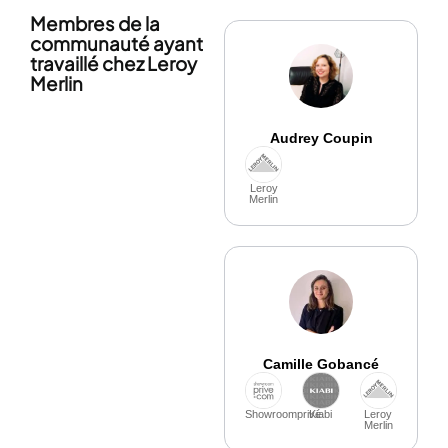
Membres de la
communauté ayant
travaillé chez Leroy
Merlin
Audrey Coupin
Leroy
Merlin
Camille Gobancé
Showroomprivé
Kiabi
Leroy
Merlin