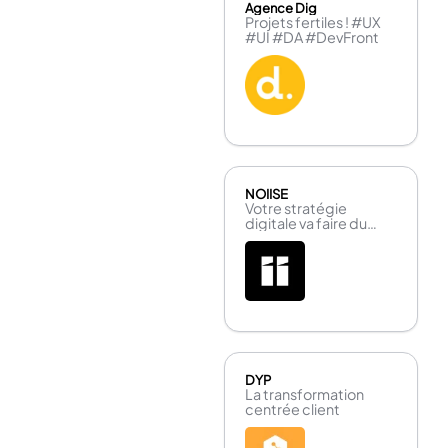
Agence Dig
Projets fertiles ! #UX
#UI #DA #DevFront
NOIISE
Votre stratégie
digitale va faire du
bruiiiiiit !
DYP
La transformation
centrée client