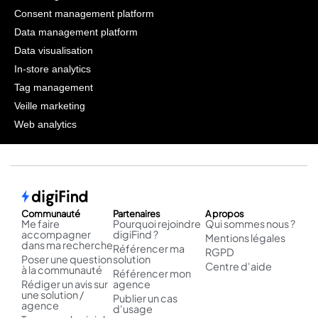
Consent management platform
Data management platform
Data visualisation
In-store analytics
Tag management
Veille marketing
Web analytics
Communauté
Partenaires
A propos
Me faire
Pourquoi rejoindre
Qui sommes nous ?
accompagner
digiFind ?
Mentions légales
dans ma recherche
Référencer ma
RGPD
Poser une question
solution
Centre d'aide
à la communauté
Référencer mon
Rédiger un avis sur
agence
une solution /
Publier un cas
agence
d'usage