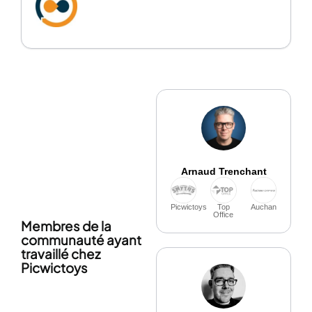
Arnaud Trenchant
Picwictoys
Top
Auchan
Office
Membres de la
communauté ayant
travaillé chez
Picwictoys