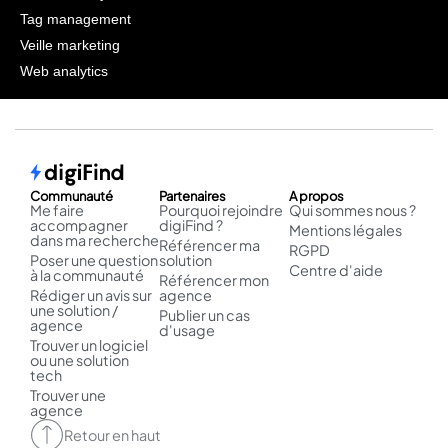
Tag management
Veille marketing
Web analytics
Communauté
Partenaires
A propos
Me faire
Pourquoi rejoindre
Qui sommes nous ?
accompagner
digiFind ?
Mentions légales
dans ma recherche
Référencer ma
RGPD
Poser une question
solution
Centre d'aide
à la communauté
Référencer mon
Rédiger un avis sur
agence
une solution /
Publier un cas
agence
d'usage
Trouver un logiciel
ou une solution
tech
Trouver une
agence
Retour en haut