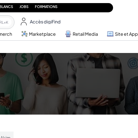
 BLANCS
JOBS
FORMATIONS
Accès digiFind
RL+K
merch
Marketplace
Retail Media
Site et App
 Akim