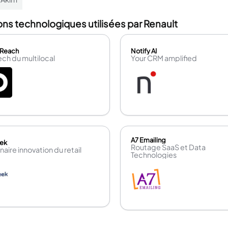
ons technologiques utilisées par Renault
Reach
Notify AI
ech du multilocal
Your CRM amplified
A7 Emailing
ek
Routage SaaS et Data
naire innovation du retail
Technologies