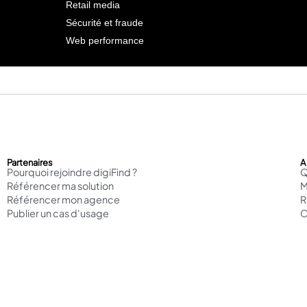
Retail media
Sécurité et fraude
Web performance
Partenaires
A
Pourquoi rejoindre digiFind ?
Q
Référencer ma solution
M
Référencer mon agence
Publier un cas d'usage
C