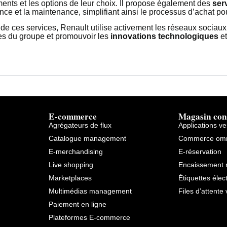
ents et les options de leur choix. Il propose également des
ser
nce et la maintenance, simplifiant ainsi le processus d’achat pou
de ces services, Renault utilise activement les réseaux sociaux 
es du groupe et promouvoir les
innovations technologiques
et
E-commerce
Magasin con
Agrégateurs de flux
Applications v
Catalogue management
Commerce omn
E-merchandising
E-réservation
Live shopping
Encaissement 
Marketplaces
Étiquettes élec
Multimédias management
Files d’attente 
Paiement en ligne
Plateformes E-commerce