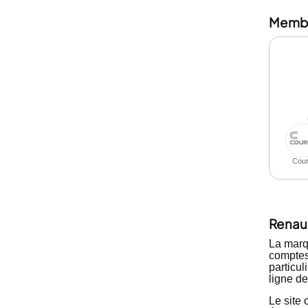
Membre
Cour
Renau
La mar
comptes
particu
ligne de
Le site 