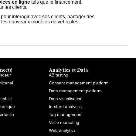
vices en ligne
tels que le financement,
r les clients.
pour interagir avec ses clients, partager des
 les nouveaux modèles de véhicules.
necté
Analytics et Data
endeur
AB testing
icanal
Consent management platform
Data management platform
mobile
Data visualisation
tronique
In-store analytics
virtuelle
Tag management
Veille marketing
Web analytics