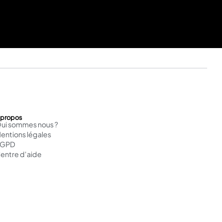
 propos
ui sommes nous ?
entions légales
RGPD
entre d'aide