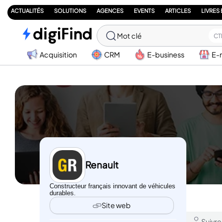
ACTUALITÉS
SOLUTIONS
AGENCES
EVENTS
ARTICLES
LIVRES
Mot clé
CT
Acquisition
CRM
E-business
E-
Renault
Constructeur français innovant de véhicules
durables.
Site web
Suivre