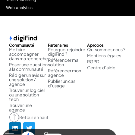
Web analytics
Communauté
Partenaires
A propos
Me faire
Pourquoi rejoindre
Qui sommes nous ?
accompagner
digiFind ?
Mentions légales
dans ma recherche
Référencer ma
RGPD
Poser une question
solution
Centre d'aide
à la communauté
Référencer mon
Rédiger un avis sur
agence
une solution /
Publier un cas
agence
d'usage
Trouver un logiciel
ou une solution
tech
Trouver une
agence
Retour en haut