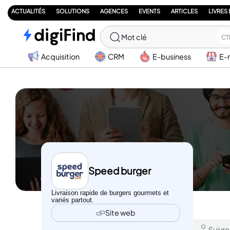
ACTUALITÉS
SOLUTIONS
AGENCES
EVENTS
ARTICLES
LIVRES
Mot clé
CT
Acquisition
CRM
E-business
E-
Speed burger
Livraison rapide de burgers gourmets et
variés partout.
Site web
Suivre