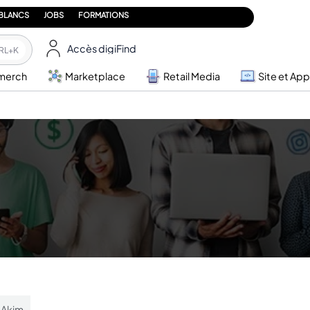
 BLANCS
JOBS
FORMATIONS
Accès digiFind
RL+K
merch
Marketplace
Retail Media
Site et App
 Akim