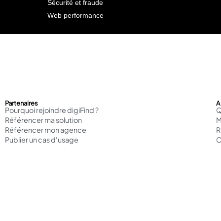
Sécurité et fraude
Web performance
Partenaires
A
Pourquoi rejoindre digiFind ?
Q
Référencer ma solution
M
Référencer mon agence
Publier un cas d'usage
C