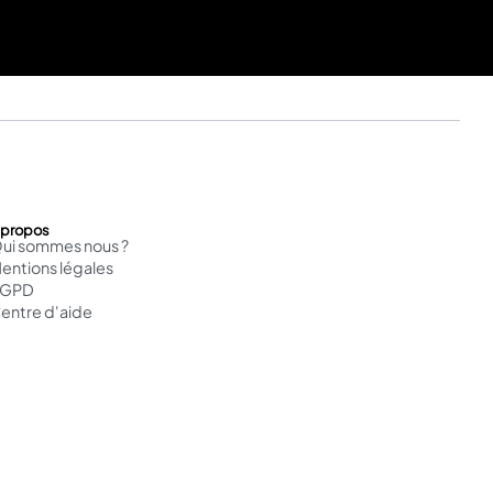
 propos
ui sommes nous ?
entions légales
RGPD
entre d'aide