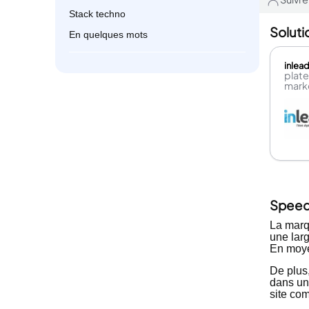
Stack techno
Soluti
En quelques mots
inlea
plat
marke
Speed
La mar
une lar
En moye
De plus
dans un 
site co