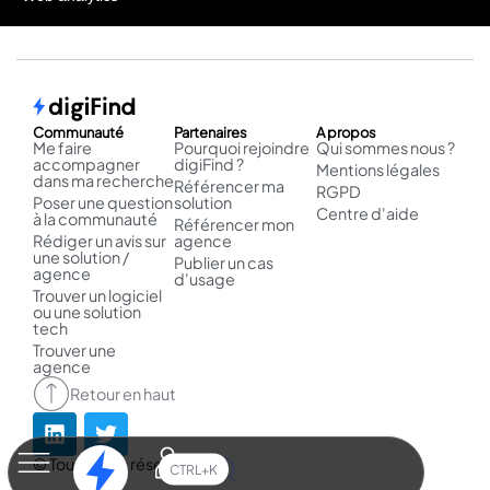
Communauté
Partenaires
A propos
Me faire
Pourquoi rejoindre
Qui sommes nous ?
accompagner
digiFind ?
Mentions légales
dans ma recherche
Référencer ma
RGPD
Poser une question
solution
Centre d'aide
à la communauté
Référencer mon
Rédiger un avis sur
agence
une solution /
Publier un cas
agence
d'usage
Trouver un logiciel
ou une solution
tech
Trouver une
agence
Retour en haut
© Tous droits réservés.
CTRL+K