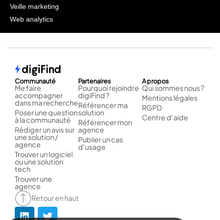
Veille marketing
Web analytics
Communauté
Partenaires
A propos
Me faire
Pourquoi rejoindre
Qui sommes nous ?
accompagner
digiFind ?
Mentions légales
dans ma recherche
Référencer ma
RGPD
Poser une question
solution
Centre d'aide
à la communauté
Référencer mon
Rédiger un avis sur
agence
une solution /
Publier un cas
agence
d'usage
Trouver un logiciel
ou une solution
tech
Trouver une
agence
Retour en haut