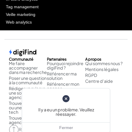
Tag management
Veille marketing
Web analytics
Communauté
Partenaires
A propos
Me faire
Pourquoi rejoindre
Qui sommes nous ?
accompagner
digiFind ?
Mentions légales
dans ma recherche
Référencer ma
RGPD
Poser une question
solution
Centre d'aide
à la communauté
Référencer mon
Rédiger un avis sur
agence
une solution /
Publier un cas
agence
d'usage
Trouver un logiciel
ou une solution
Il y a eu un problème. Veuillez
tech
réessayer.
Trouver une
agence
Fermer
Retour en haut