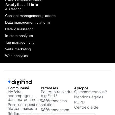
Files d’attente virtuelle
Analytics et Data
AB testing
Consent management platform
Data management platform
Data visualisation
In-store analytics
Tag management
Veille marketing
Web analytics
Communauté
Partenaires
A propos
Me faire
Pourquoi rejoindre
Qui sommes nous ?
accompagner
digiFind ?
Mentions légales
dans ma recherche
Référencer ma
RGPD
Poser une question
solution
Centre d'aide
à la communauté
Référencer mon
Rédiger un avis sur
agence