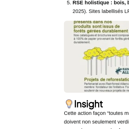
RSE holistique : bois, b
2025). Sites labellisés 
Insight
Cette action façon “toutes ma
doivent non seulement verdir