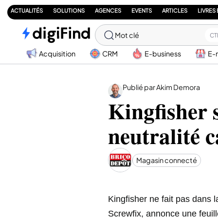
ACTUALITÉS
SOLUTIONS
AGENCES
EVENTS
ARTICLES
LIVRES
Mot clé
CT
Acquisition
CRM
E-business
E-
Publié par Akim Demora
Kingfisher s
neutralité 
Magasin connecté
Kingfisher ne fait pas dans
Screwfix, annonce une feuill