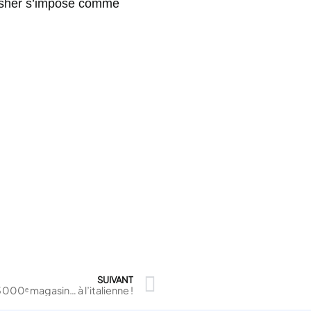
fisher s’impose comme
SUIVANT
 000ᵉ magasin… à l’italienne !