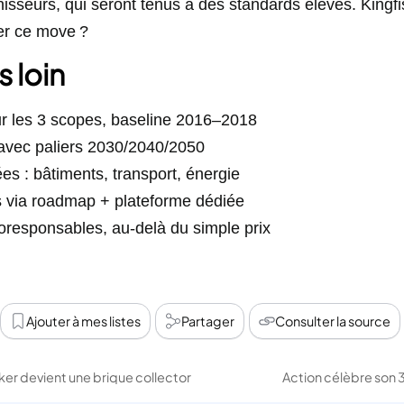
isseurs, qui seront tenus à des standards élevés. King
ter ce move ?
s loin
r les 3 scopes, baseline 2016–2018
 avec paliers 2030/2040/2050
es : bâtiments, transport, énergie
rs via roadmap + plateforme dédiée
coresponsables, au-delà du simple prix
Ajouter à mes listes
Partager
Consulter la source
ker devient une brique collector
Action célèbre son 3