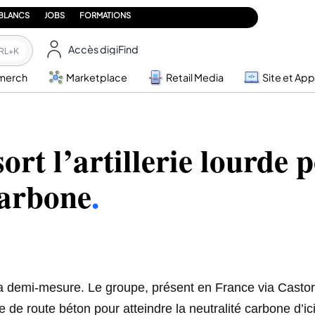
 BLANCS
JOBS
FORMATIONS
Accès digiFind
RL+K
merch
Marketplace
Retail Media
Site et App
ort l’artillerie lourde p
carbone
.
 la demi-mesure. Le groupe, présent en France via Casto
e de route béton pour atteindre la neutralité carbone d’