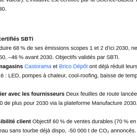
30.
certifiés SBTi
uire 68 % de ses émissions scopes 1 et 2 d’ici 2030, neu
50, –46 % avant 2030. Objectifs validés par SBTi.
 magasins
Castorama
et
Brico Dépôt
ont déjà réduit leur
6 : LED, pompes à chaleur, cool-roofing, baisse de temp
ier avec les fournisseurs
Deux feuilles de route lancée
 450 de plus pour 2030 via la plateforme Manufacture 203
bilité client
Objectif 60 % de ventes durables (70 % e
eau sans tourbe déjà dispo, -50 000 t de CO₂ annoncés.