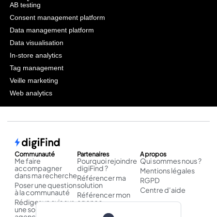
AB testing
Consent management platform
Data management platform
Data visualisation
In-store analytics
Tag management
Veille marketing
Web analytics
Communauté
Partenaires
A propos
Me faire
Pourquoi rejoindre
Qui sommes nous ?
accompagner
digiFind ?
Mentions légales
dans ma recherche
Référencer ma
RGPD
Poser une question
solution
Centre d'aide
à la communauté
Référencer mon
Rédiger un avis sur
agence
une solution /
Publier un cas
agence