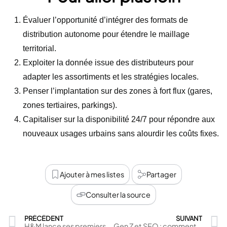
Évaluer l’opportunité d’intégrer des formats de
distribution autonome pour étendre le maillage
territorial.
Exploiter la donnée issue des distributeurs pour
adapter les assortiments et les stratégies locales.
Penser l’implantation sur des zones à fort flux (gares,
zones tertiaires, parkings).
Capitaliser sur la disponibilité 24/7 pour répondre aux
nouveaux usages urbains sans alourdir les coûts fixes.
Ajouter à mes listes
Partager
Consulter la source
PRÉCÉDENT
SUIVANT
H&M lance ses premiers mannequins IA avec consentement contractuel : un tournant stratégique pour le marketing visuel de la mode
Gen Z et SEO : comment les nouvelles pratiques de recherche transforment les stratégies d’acquisition digitale des marques