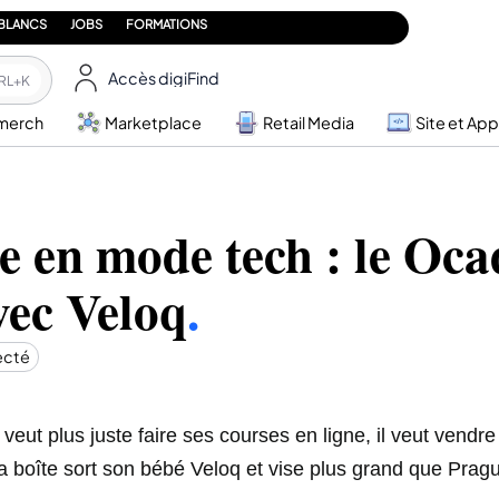
 BLANCS
JOBS
FORMATIONS
Accès digiFind
RL+K
merch
Marketplace
Retail Media
Site et App
e en mode tech : le Oc
vec Veloq
.
ecté
 veut plus juste faire ses courses en ligne, il veut vendre
a boîte sort son bébé Veloq et vise plus grand que Prag