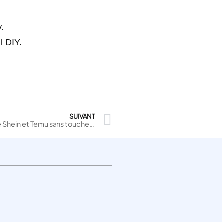
y.
l DIY.
SUIVANT
Loi anti‑fast‑fashion : le Sénat vise Shein et Temu sans toucher aux Européens