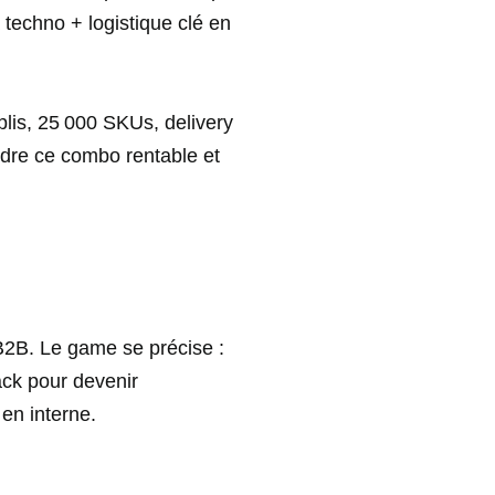
 techno + logistique clé en
mplis, 25 000 SKUs, delivery
ndre ce combo rentable et
 B2B. Le game se précise :
tack pour devenir
 en interne.