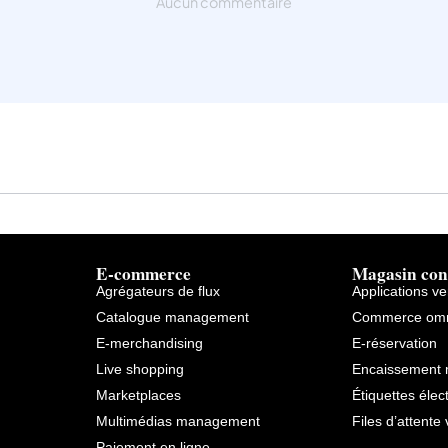
Aucun commentaire
E-commerce
Magasin con
Agrégateurs de flux
Applications v
Catalogue management
Commerce omn
E-merchandising
E-réservation
Live shopping
Encaissement 
Marketplaces
Étiquettes élec
Multimédias management
Files d’attente 
Paiement en ligne