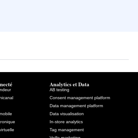
necté
Analytics et Data
endeur
AB testing
icanal
Consent management platform
Data management platform
mobile
Data visualisation
tronique
In-store analytics
virtuelle
Tag management
Veille marketing