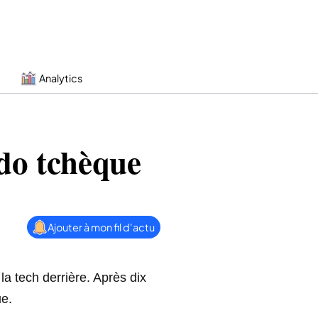
Analytics
ado tchèque
Ajouter à mon fil d'actu
 la tech derrière. Après dix
ue.