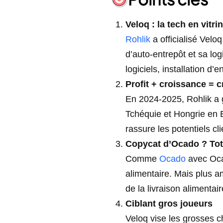
Veloq : la tech en vitri
Rohlik
a officialisé Velo
d’auto‑entrepôt et sa logi
logiciels, installation d’
Profit + croissance = cr
En 2024‑2025, Rohlik a g
Tchéquie et Hongrie en E
rassure les potentiels cli
Copycat d’Ocado ? To
Comme
Ocado
avec Ocad
alimentaire. Mais plus a
de la livraison alimentair
Ciblant gros joueurs
Veloq vise les grosses c