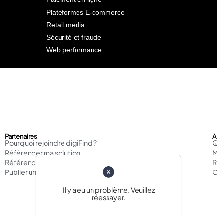
Plateformes E-commerce
Retail media
Sécurité et fraude
Web performance
Partenaires
A
Pourquoi rejoindre digiFind ?
Q
Référencer ma solution
M
Référencer mon agence
Publier un cas d'usage
C
Il y a eu un problème. Veuillez
réessayer.