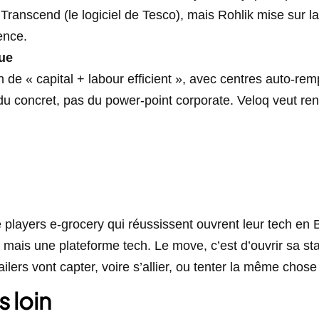
ranscend (le logiciel de Tesco), mais Rohlik mise sur la
rence.
que
ch de « capital + labour efficient », avec centres auto‑re
du concret, pas du power‑point corporate. Veloq veut re
ure players e‑grocery qui réussissent ouvrent leur tech en
r, mais une plateforme tech. Le move, c’est d’ouvrir sa s
ilers vont capter, voire s’allier, ou tenter la même chose
s loin