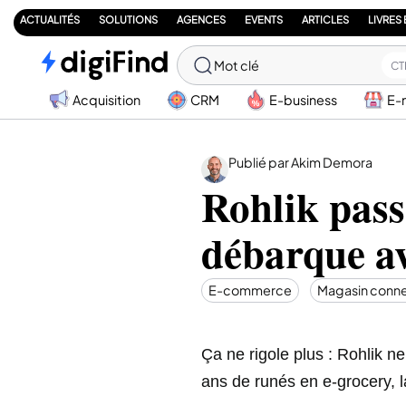
ACTUALITÉS
SOLUTIONS
AGENCES
EVENTS
ARTICLES
LIVRES
Mot clé
CT
Acquisition
CRM
E-business
E-
Publié par Akim Demora
Rohlik pass
débarque a
E-commerce
Magasin conn
Ça ne rigole plus : Rohlik ne
ans de runés en e‑grocery, l