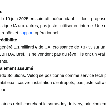
ne
q le 10 juin 2025 en spin‑off indépendant. L’idée : propo
stique IA aux autres, pas juste l’utiliser en interne. Une 
entrepôts et
support
opérationnel.
édibilité
énéré 1,1 milliard € de CA, croissance de +37 % sur un 
BITDA. Bref, ils ne vendent pas du rêve : ils ont un vra
ents.
talement assumé
o Solutions, Veloq se positionne comme service tech po
mbitieux : couvre installation d’entrepôts, pas juste sof
e ».
haînes retail cherchant le same‑day delivery, principal