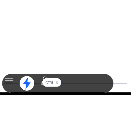
CTRL+K
Marketing digital
Affiliation marketing
Customer data platform
Email marketing
Marketing automation