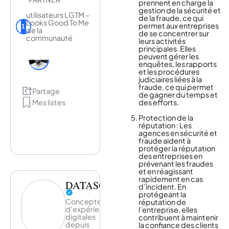
prennent en charge la
gestion de la sécurité et
utilisateurs LGTM –
de la fraude, ce qui
Looks Good To Me
permet aux entreprises
1
de la
de se concentrer sur
communauté
leurs activités
principales. Elles
peuvent gérer les
enquêtes, les rapports
et les procédures
judiciaires liées à la
fraude, ce qui permet
Partage
de gagner du temps et
Mes listes
des efforts.
Protection de la
réputation : Les
agences en sécurité et
fraude aident à
protéger la réputation
des entreprises en
prévenant les fraudes
et en réagissant
rapidement en cas
DATASOLUTION
d’incident. En
protégeant la
Concepteur
réputation de
d'expériences
l’entreprise, elles
digitales
contribuent à maintenir
depuis
la confiance des clients