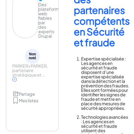
Des
partenaires
plateformes
web
compétents
fiables
par
des
en Sécurité
experts
Drupal
et fraude
Non
noté
Expertise spécialisée :
Les agences en
PARKER+PARKER,
sécurité et fraude
partenaire
disposent d’une
stratégique et
expertise spécialisée
technologique
dans la détection et la
depuis 20 ans,
prévention des fraudes.
conçoit des
Elles sont formées pour
solutions web
Partage
identifier les signes de
fiables et
fraude et mettre en
Mes listes
évolutives. Notre
place des mesures de
équipe d’experts
sécurité appropriées.
(chefs de projet,
devs, UX,
Technologies avancées
consultants)
: Les agences en
accompagne vos
sécurité et fraude
projets. Basée à
utilisent des
Bordeaux, l’agence