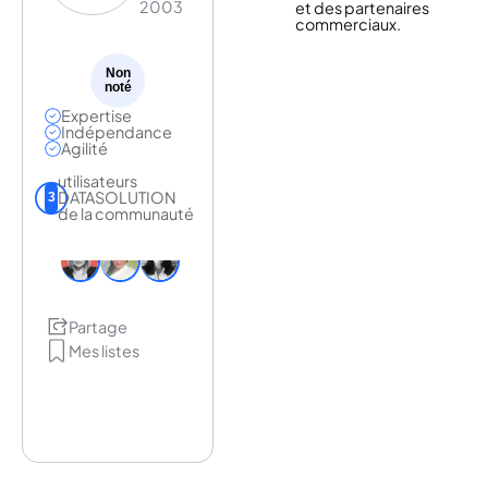
2003
et des partenaires
commerciaux.
Non
noté
Expertise
Indépendance
Agilité
utilisateurs
DATASOLUTION
3
de la communauté
Partage
Mes listes