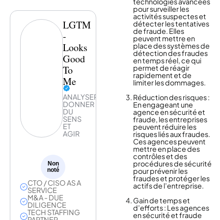
technologies avancées
est partenaire
pour surveiller les
Drupal France &
activités suspectes et
Acquia.
LGTM
détecter les tentatives
de fraude. Elles
-
peuvent mettre en
Looks
place des systèmes de
détection des fraudes
Good
en temps réel, ce qui
To
permet de réagir
rapidement et de
Me
limiter les dommages.
ANALYSER,
Réduction des risques :
DONNER
En engageant une
DU
agence en sécurité et
SENS
fraude, les entreprises
ET
peuvent réduire les
AGIR
risques liés aux fraudes.
Ces agences peuvent
mettre en place des
contrôles et des
procédures de sécurité
Non
noté
pour prévenir les
fraudes et protéger les
CTO / CISO AS A
actifs de l’entreprise.
SERVICE
M&A - DUE
Gain de temps et
DILIGENCE
d’efforts : Les agences
TECH STAFFING
en sécurité et fraude
PARTNER