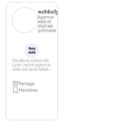
webforlyon
Agence
web et
digitale
lyonnaise
Non
noté
Située au coeur de
Lyon, notre agence
web est spécialisée
dans la création,
l’hébergement et la
maintenance des
Partage
sites internet.
Mes listes
Composée
d’experts
passionnés par leur
domaine de
spécialisation,
notre équipe
travaille main dans la
main avec vous
et/ou vos
collaborateurs .