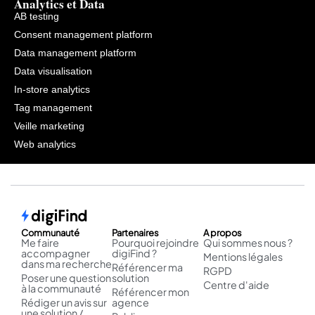
Analytics et Data
AB testing
Consent management platform
Data management platform
Data visualisation
In-store analytics
Tag management
Veille marketing
Web analytics
Communauté
Partenaires
A propos
Me faire
Pourquoi rejoindre
Qui sommes nous ?
accompagner
digiFind ?
Mentions légales
dans ma recherche
Référencer ma
RGPD
Poser une question
solution
Centre d'aide
à la communauté
Référencer mon
Rédiger un avis sur
agence
une solution /