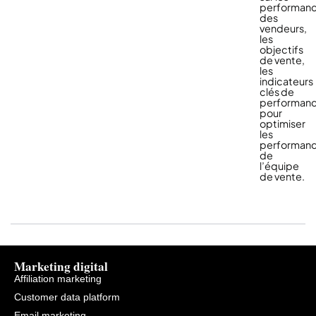
performan
des
vendeurs,
les
objectifs
de vente,
les
indicateurs
clés de
performanc
pour
optimiser
les
performan
de
l’équipe
de vente.
Marketing digital
Affiliation marketing
Customer data platform
Email marketing