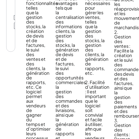
fonctionnalités
avantages
nécessaires
à
les
et
attentes
telles
tels que
pour
en
réapprovis
scalable.​
de
que la
la
gérer les
témoigner.
et les
Octipas
vos
gestion
centralisation
ventes,
Partage
La
mouvemen
est
clients
des
des
telles
proximité
de
la
avec
Mes
stocks, la
informations
que la
que
marchandis
solution
vos
listes
création
clients, la
gestion
nous
2.
modulaire
impératifs
de devis
gestion
des
entretenons
Gestion
la
business.
et de
des
stocks, la
avec
des
plus
Octipas,
factures,
stocks, la
gestion
nos
ventes :
complète
la
le suivi
génération
des
clients
Facilite la
du
plateforme
des
de devis
clients, la
s’illustre
création
marché,
intelligente
ventes et
et de
génération
dans
et le suivi
incluant
de
des
factures,
de
les
des
une
commerce
clients, la
le suivi
rapports,
solutions
commande
plateforme
unifié,
génération
des
etc.
et
des devis
Data,
est
de
opportunités
les
et des
qui
le
rapports,
commerciales,
2. Facilité
services
factures,
booste
meilleur
etc. Ce
la
d’utilisation
que
ainsi que
rapidement
choix
logiciel
gestion
: Il est
nous
la
votre
stratégique​
permet
des
important
délivrons.​
gestion
CA,
pour
aux
commandes
que le
des
votre
votre
vendeurs
et des
logiciel
paiements
marge
développement
de
livraisons,
soit
et des
et
en
gagner
ainsi que
convivial
rembourse
votre
France
du
la
et facile
3.
image
et
temps et
génération
à utiliser,
Gestion
de
à
d’optimiser
de
afin que
des
marque.
l’international.
leurs
rapports
les
clients :
processus
et
vendeurs