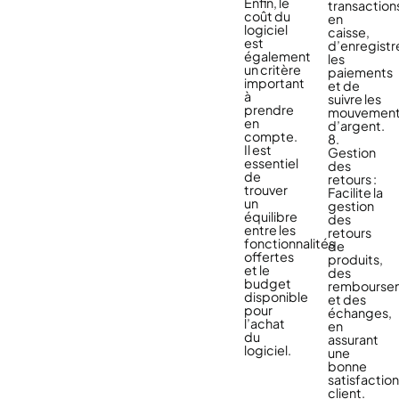
Enfin, le
transaction
coût du
en
logiciel
caisse,
est
d’enregistr
également
les
un critère
paiements
important
et de
à
suivre les
prendre
mouvemen
en
d’argent.
compte.
8.
Il est
Gestion
essentiel
des
de
retours :
trouver
Facilite la
un
gestion
équilibre
des
entre les
retours
fonctionnalités
de
offertes
produits,
et le
des
budget
rembourse
disponible
et des
pour
échanges,
l’achat
en
du
assurant
logiciel.
une
bonne
satisfactio
client.