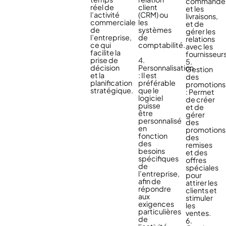
commande
réel de
client
et les
l’activité
(CRM) ou
livraisons,
commerciale
les
et de
de
systèmes
gérer les
l’entreprise,
de
relations
ce qui
comptabilité.
avec les
facilite la
fournisseurs
prise de
4.
5.
décision
Personnalisation
Gestion
et la
: Il est
des
planification
préférable
promotions
stratégique.
que le
: Permet
logiciel
de créer
puisse
et de
être
gérer
personnalisé
des
en
promotions
fonction
des
des
remises
besoins
et des
spécifiques
offres
de
spéciales
l’entreprise,
pour
afin de
attirer les
répondre
clients et
aux
stimuler
exigences
les
particulières
ventes.
de
6.