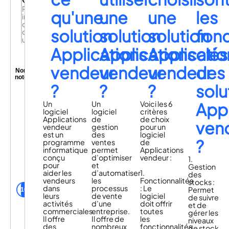
Plateforme
qu'une
une
une
les
intelligente
de
solution
solution
solution
fonc
commerce
unifié
Applications
Applications
Applicatio
clés
vendeur
vendeur
vendeur
des
Non
noté
?
?
?
solu
Solutions
omnicanales
Un
Un
Voici les 6
Appl
de
logiciel
logiciel
critères
digitalisation
Applications
de
de choix
La
des
ven
vendeur
gestion
pour un
plateforme
points
est un
des
logiciel
se
de
?
programme
ventes
de
déploie
vente
informatique
permet
Applications
Octipas
sur
&
conçu
d’optimiser
vendeur :
offre
1.
votre
d’animation
pour
et
un
Gestion
SI.
commerciale
aider les
d’automatiser
1.
ROI
des
Elle
de
vendeurs
les
Fonctionnalités
rapide
utilisateurs
stocks :
est
vos
dans
processus
: Le
et
Octipas de la
Permet
rapide
sites
10
leurs
de vente
logiciel
mesurable,
communauté
de suivre
à
E-
activités
d’une
doit offrir
nos
et de
mettre
commerce
commerciales.
entreprise.
toutes
clients
gérer les
en
pour
Il offre
Il offre de
les
sont
niveaux
place,
réconcilier
des
nombreux
fonctionnalités
prêts
de stock,
agile
les