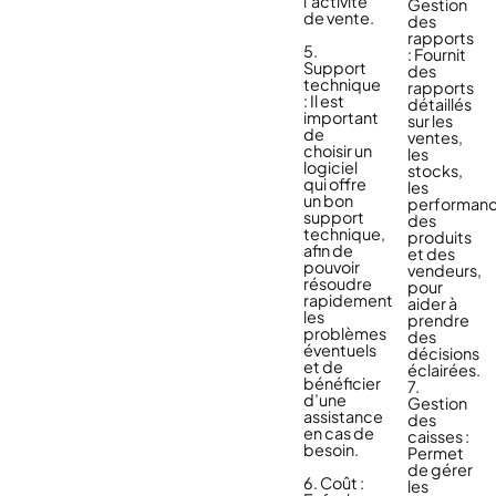
l’activité
Gestion
de vente.
des
rapports
5.
: Fournit
Support
des
technique
rapports
: Il est
détaillés
important
sur les
de
ventes,
choisir un
les
logiciel
stocks,
qui offre
les
un bon
performan
support
des
technique,
produits
afin de
et des
pouvoir
vendeurs,
résoudre
pour
rapidement
aider à
les
prendre
problèmes
des
éventuels
décisions
et de
éclairées.
bénéficier
7.
d’une
Gestion
assistance
des
en cas de
caisses :
besoin.
Permet
de gérer
6. Coût :
les