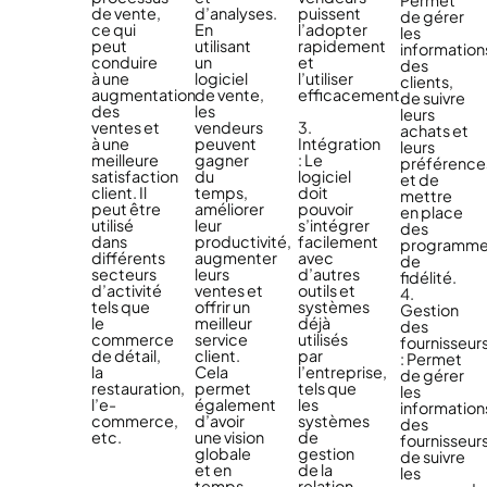
Permet
de vente,
d’analyses.
puissent
de gérer
ce qui
En
l’adopter
les
peut
utilisant
rapidement
information
conduire
un
et
des
à une
logiciel
l’utiliser
clients,
augmentation
de vente,
efficacement.
de suivre
des
les
leurs
ventes et
vendeurs
3.
achats et
à une
peuvent
Intégration
leurs
meilleure
gagner
: Le
préférence
satisfaction
du
logiciel
et de
client. Il
temps,
doit
mettre
peut être
améliorer
pouvoir
en place
utilisé
leur
s’intégrer
des
dans
productivité,
facilement
programm
différents
augmenter
avec
de
secteurs
leurs
d’autres
fidélité.
d’activité
ventes et
outils et
4.
tels que
offrir un
systèmes
Gestion
le
meilleur
déjà
des
commerce
service
utilisés
fournisseur
de détail,
client.
par
: Permet
la
Cela
l’entreprise,
de gérer
restauration,
permet
tels que
les
l’e-
également
les
information
commerce,
d’avoir
systèmes
des
etc.
une vision
de
fournisseurs
globale
gestion
de suivre
et en
de la
les
temps
relation