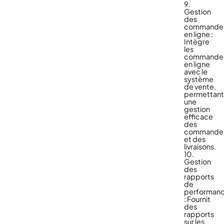
9.
Gestion
des
commande
en ligne :
Intègre
les
commande
en ligne
avec le
système
de vente,
permettan
une
gestion
efficace
des
commande
et des
livraisons.
10.
Gestion
des
rapports
de
performan
: Fournit
des
rapports
sur les