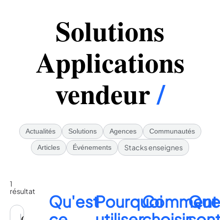
Solutions
Applications
vendeur
/
Actualités
Solutions
Agences
Communautés
Stacks enseignes
Articles
Événements
1
résultat
Qu'est
Pourquoi
Comment
Que
ce
utiliser
choisir
son
Octipas