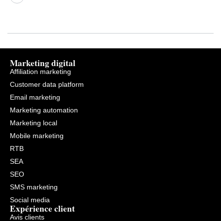
plus
plus
contrôlée.
(ROI).
de
de
100
60
000
millions
geofences
de
couvrant
points
les
d’accès
centres
Wi-
commerciaux,
Fi
Marketing digital
les
dans
Affiliation marketing
cinémas,
le
les
monde
Customer data platform
restaurants
utilisés
Email marketing
et
à
bien
des
Marketing automation
plus
fins
encore.
de
Marketing local
Teemo
positionnement.
a
Mobile marketing
également
RTB
accès
à
SEA
des
millions
SEO
de
comptages
SMS marketing
de
Social media
pas
Expérience client
dans
ces
Avis clients