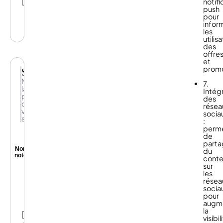
notifi
algorithme
listes
push
d’intelligence
pour
artificielle
infor
qui
les
analyse
utilis
la
des
trace
offre
numérique
et
laissée
promo
SaleCycle
par
chaque
Maximisez
7.
utilisateur
la
Intég
afin
performance
des
de
de
résea
proposer
votre
socia
des
site
:
campagnes
perm
très
de
ciblées
parta
Non
du
noté
cont
sur
Avec
les
SaleCycle,
résea
vous
socia
boostez
pour
l’efficacité
augm
de
la
votre
Partage
visibil
site