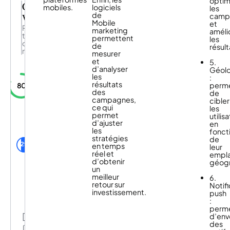
optim
Captain
80
mobiles.
logiciels
les
milliards
de
Wallet
camp
de
Mobile
et
Restez
pushs
marketing
améli
top
envoyés
permettent
les
of
par
de
résult
mind
an
mesurer
à
et
5.
plus
d’analyser
Géolo
de
les
:
150
résultats
perm
80
millions
des
de
de
campagnes,
cibler
Captain
visiteurs
ce qui
les
wallet
unique
permet
utilis
offre
chaque
d’ajuster
en
une
m
les
fonct
multitude
utilisateurs
stratégies
de
de
Captain Wallet
29
en temps
leur
services
de la
réel et
empl
à
communauté
d’obtenir
géogr
ses
un
clients.
meilleur
6.
Captain
retour sur
Notif
wallet
investissement.
push
a
:
mis
perm
au
d’env
Partage
point
des
un
Mes