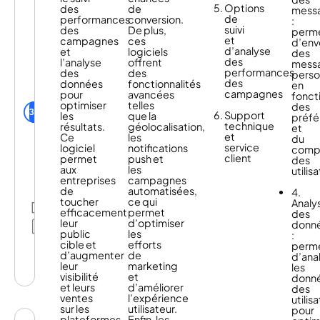
ET
aux
Options
des
de
mess
SOLUTIONS
retailers,
de
performances
conversion.
:
banques
suivi
des
De plus,
perm
&
et
campagnes
ces
d’env
Push
médias
d’analyse
et
logiciels
des
Notification
de
des
l’analyse
offrent
mess
In-
booster
performances
des
des
perso
App
leurs
des
données
fonctionnalités
en
Messaging
ventes
campagnes
pour
avancées
fonct
utilisateurs
Push
grâce
optimiser
telles
des
Batch de la
Web
35
au
Support
les
que la
préfé
communauté
bon
technique
résultats.
géolocalisation,
et
usage
et
Ce
les
du
des
service
logiciel
notifications
comp
notifications
client
permet
push et
des
push,
aux
les
utilis
des
entreprises
campagnes
messages
de
automatisées,
4.
in-
toucher
ce qui
Analy
Partage
app
efficacement
permet
des
Mes
et
leur
d’optimiser
donn
listes
du
public
les
:
push
cible et
efforts
perm
web.
d’augmenter
de
d’ana
Avec
leur
marketing
les
600
visibilité
et
donn
clients
et leurs
d’améliorer
des
dans
ventes
l’expérience
utilis
15
sur les
utilisateur.
pour
pays,
plateformes
Enfin, les