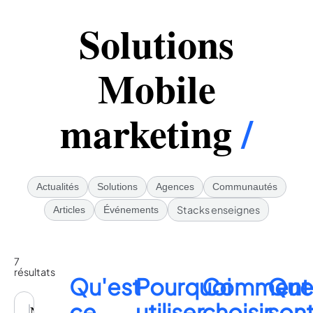
Solutions
Mobile
marketing
/
Actualités
Solutions
Agences
Communautés
Stacks enseignes
Articles
Événements
7
résultats
Qu'est
Pourquoi
Comment
Que
ce
utiliser
choisir
son
Notify