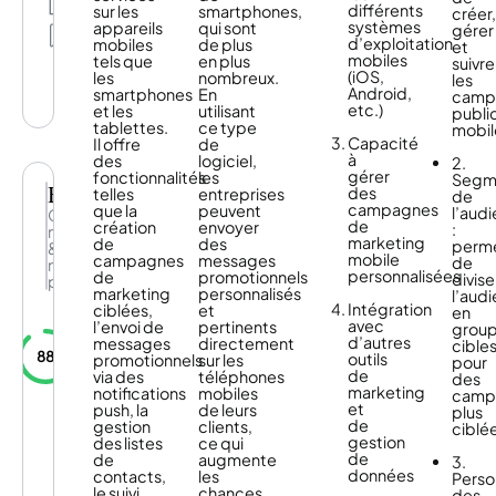
Partage
différents
sur les
smartphones,
créer
Mes
systèmes
appareils
qui sont
gérer
listes
d’exploitation
mobiles
de plus
et
mobiles
tels que
en plus
suivre
(iOS,
les
nombreux.
les
Android,
smartphones
En
camp
etc.)
et les
utilisant
public
tablettes.
ce type
mobil
Capacité
Il offre
de
à
des
logiciel,
2.
gérer
fonctionnalités
les
Segm
Batch
des
telles
entreprises
de
campagnes
que la
peuvent
l’aud
CRM
de
création
envoyer
:
mobile
marketing
de
des
perm
&
mobile
campagnes
messages
de
notifications
personnalisées
de
promotionnels
divise
push
marketing
personnalisés
l’aud
Intégration
ciblées,
et
en
avec
l’envoi de
pertinents
grou
d’autres
messages
directement
cible
88
outils
promotionnels
sur les
pour
de
via des
téléphones
des
Plateforme
marketing
notifications
mobiles
camp
leader
et
push, la
de leurs
plus
du
de
gestion
clients,
ciblé
CRM
gestion
des listes
ce qui
mobile,
de
de
augmente
3.
Batch
données
contacts,
les
PRODUITS
Perso
permet
le suivi
chances
des