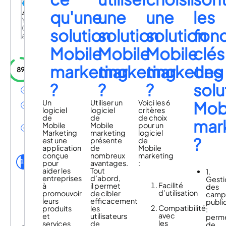
AI
qu'une
une
une
les
Your
CRM
solution
solution
solution
fonc
amplified
Mobile
Mobile
Mobile
clés
marketing
marketing
marketing
des
89
?
?
?
solu
Réactivation
des inactifs
Engagement
Un
Utiliser un
Voici les 6
Mob
des clients
logiciel
logiciel
critères
Réduction
de
de
de choix
mar
de la
Mobile
Mobile
pour un
pression
Marketing
marketing
logiciel
commerciale
?
est une
présente
de
application
de
Mobile
utilisateurs
conçue
nombreux
marketing
Notify AI de la
10
pour
avantages.
:
communauté
aider les
Tout
1.
entreprises
d’abord,
Gesti
Facilité
à
il permet
des
d’utilisation
promouvoir
de cibler
camp
leurs
efficacement
public
Compatibilité
produits
les
:
avec
et
utilisateurs
perm
les
services
de
de