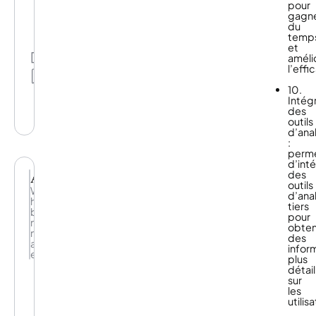
pour
unifie
gagn
les
du
média,
temp
l’IA
et
et
Partage
améli
la
l’effi
data
Mes
pour
listes
10.
une
Intég
activation
des
incroyablement
outils
plus
d’ana
performante.
:
perm
d’int
Airship
des
outils
We
d’ana
help
tiers
brands
pour
master
obten
mobile
des
app
infor
experiences.
plus
détai
sur
Personne
les
n’en
utilis
sait