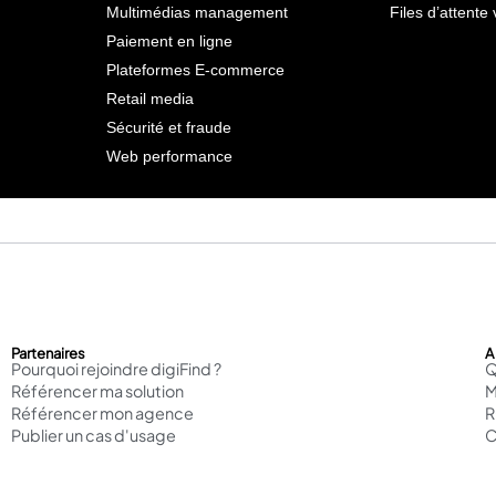
Multimédias management
Files d’attente 
Paiement en ligne
Plateformes E-commerce
Retail media
Sécurité et fraude
Web performance
Partenaires
A
Pourquoi rejoindre digiFind ?
Q
Référencer ma solution
M
Référencer mon agence
Publier un cas d'usage
C