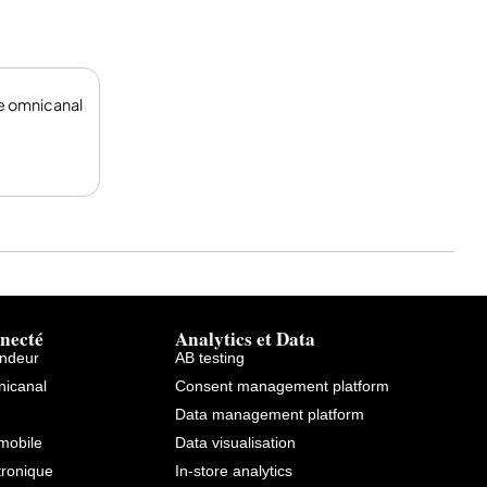
 omnicanal
necté
Analytics et Data
endeur
AB testing
icanal
Consent management platform
Data management platform
mobile
Data visualisation
tronique
In-store analytics