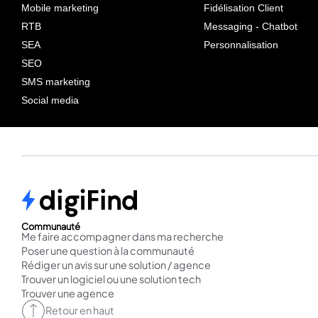
Mobile marketing
Fidélisation Client
RTB
Messaging - Chatbot
SEA
Personnalisation
SEO
SMS marketing
Social media
Communauté
Me faire accompagner dans ma recherche
Poser une question à la communauté
Rédiger un avis sur une solution / agence
Trouver un logiciel ou une solution tech
Trouver une agence
Retour en haut