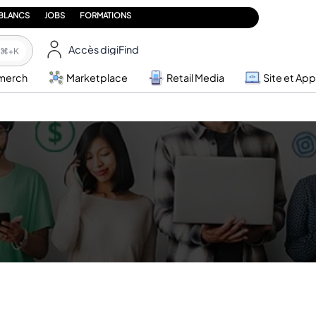
 BLANCS
JOBS
FORMATIONS
Accès digiFind
⌘+K
merch
Marketplace
Retail Media
Site et App