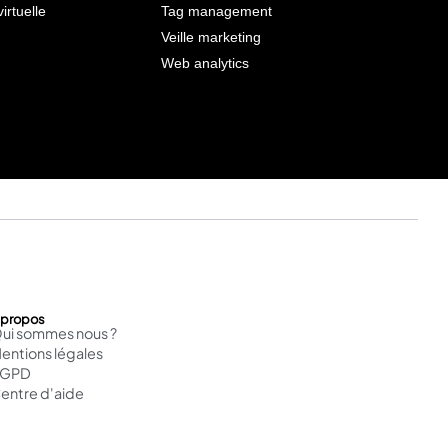
virtuelle
Tag management
Veille marketing
Web analytics
 propos
ui sommes nous ?
entions légales
RGPD
entre d'aide