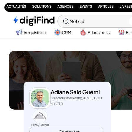
ACTUALITÉS
SOLUTIONS
AGENCES
EVENTS
ARTICLES
LIVRES
Mot clé
Acquisition
CRM
E-business
E-
Adlane Said Guerni
Directeur marketing, CMO, CDO
ou CTO
Leroy Merlin
Contacter