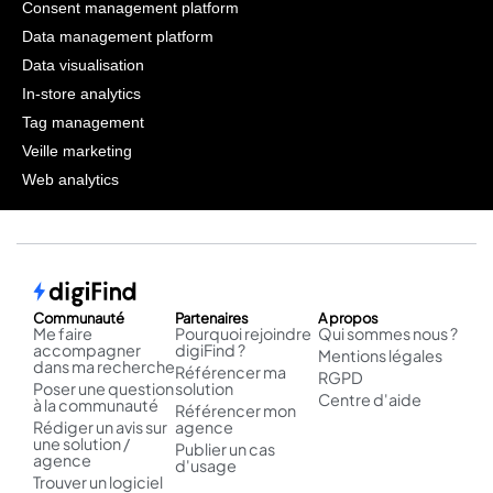
Consent management platform
Data management platform
Data visualisation
In-store analytics
Tag management
Veille marketing
Web analytics
Communauté
Partenaires
A propos
Me faire
Pourquoi rejoindre
Qui sommes nous ?
accompagner
digiFind ?
Mentions légales
dans ma recherche
Référencer ma
RGPD
Poser une question
solution
Centre d'aide
à la communauté
Référencer mon
Rédiger un avis sur
agence
une solution /
Publier un cas
agence
d'usage
Trouver un logiciel