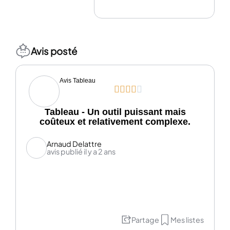
Avis posté
Avis Tableau





Tableau - Un outil puissant mais
coûteux et relativement complexe.
Arnaud Delattre
avis publié il y a 2 ans
Partage
Mes listes