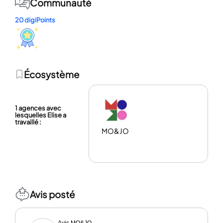
Communauté
20 digiPoints
Écosystème
1 agences avec
lesquelles Elise a
travaillé :
MO&JO
Avis posté