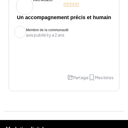
Avis MO&JO





Un accompagnement précis et humain
Membre de la communauté
avis publié il y a 2 ans
Partage
Mes listes