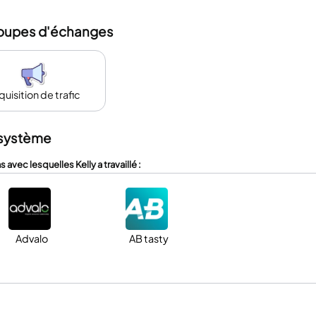
oupes d'échanges
uisition de trafic
système
s avec lesquelles Kelly a travaillé :
Advalo
AB tasty