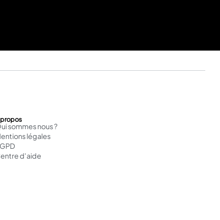
 propos
ui sommes nous ?
entions légales
RGPD
entre d'aide