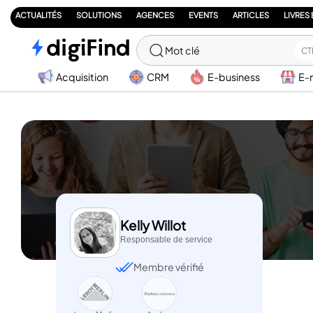
ACTUALITÉS
SOLUTIONS
AGENCES
EVENTS
ARTICLES
LIVRES
Mot clé
CT
Acquisition
CRM
E-business
E-
Kelly Willot
Responsable de service
Membre vérifié