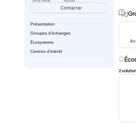
Leroy Merlin
Auchan
Contacter
Gr
Présentation
Groupes d'échanges
Acq
Écosysteme
Centres d'intérêt
Éco
2 solution