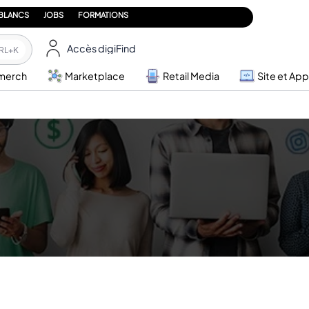
 BLANCS
JOBS
FORMATIONS
Accès digiFind
RL+K
merch
Marketplace
Retail Media
Site et App