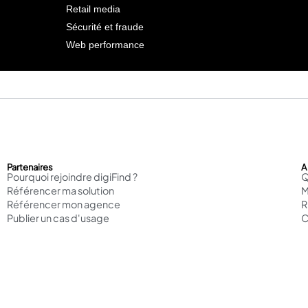
Retail media
Sécurité et fraude
Web performance
Partenaires
A
Pourquoi rejoindre digiFind ?
Q
Référencer ma solution
M
Référencer mon agence
Publier un cas d'usage
C