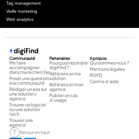
Tag management
Veille marketing
Web analytics
Communauté
Partenaires
A propos
Me faire
Pourquoi rejoindre
Qui sommes nous ?
accompagner
digiFind ?
Mentions légales
dans ma recherche
Référencer ma
RGPD
Poser une question
solution
Centre d'aide
à la communauté
Référencer mon
Rédiger un avis sur
agence
une solution /
Publier un cas
agence
d'usage
Trouver un logiciel
ou une solution
tech
Trouver une
agence
Retour en haut