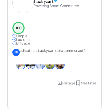
Luckycart
Powering Smart Commerce
100
Simple
Ludique
Efficace
utilisateurs Luckycart de la communauté
10
Partage
Mes listes