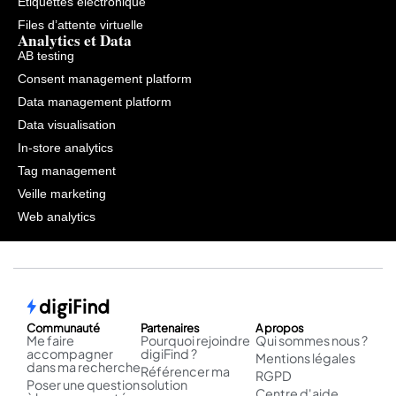
Étiquettes électronique
Files d’attente virtuelle
Analytics et Data
AB testing
Consent management platform
Data management platform
Data visualisation
In-store analytics
Tag management
Veille marketing
Web analytics
Communauté
Partenaires
A propos
Me faire
Pourquoi rejoindre
Qui sommes nous ?
accompagner
digiFind ?
Mentions légales
dans ma recherche
Référencer ma
RGPD
Poser une question
solution
Centre d'aide