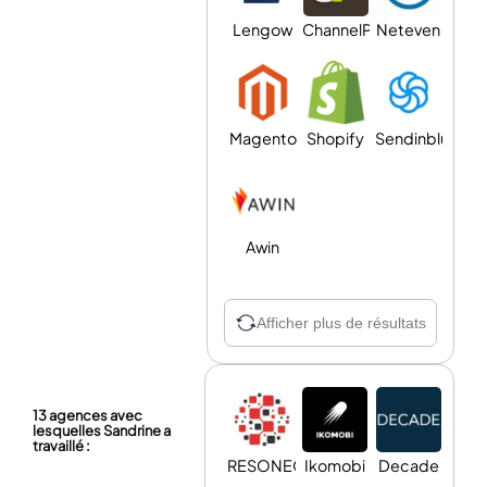
Lengow
ChannelPilot
Neteven
Magento
Shopify
Sendinblue
Awin
Afficher plus de résultats
13 agences avec
lesquelles Sandrine a
travaillé :
RESONEO
Ikomobi
Decade