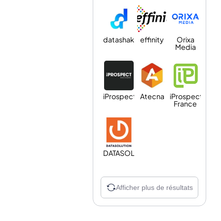
datashake
effinity
Orixa
Media
iProspect
Atecna
iProspect
France
DATASOLUTION
Afficher plus de résultats