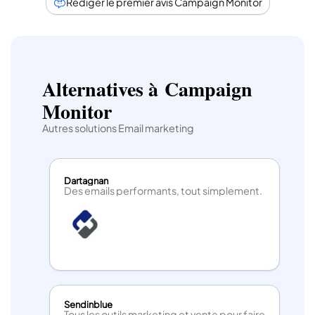
Rédiger le premier avis Campaign Monitor
Alternatives à Campaign
Monitor
Les atouts de Campaign monitor
Autres solutions Email marketing
Interface simple et intuitive
Vous n’aurez pas à passer des heures à lire la description
avant de comprendre le fonctionnement de l’outil.
Dartagnan
Des emails performants, tout simplement.
Des statistiques précises pour le suivi de vos
opérations
Vous aurez accès à des statistiques sur chaque action
après l’envoi de vos e-mails (taux d’ouverture, de clic et
de conversion).
Une prise en main facile
Vous n’avez pas besoin d’être un expert en design
graphique pour manipuler les Templates. L’outil offre
Sendinblue
une personnalisation facile afin d’optimiser le temps que
Tous les outils marketing et vente pour faire