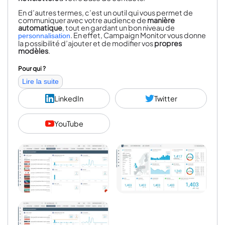
En d’autres termes, c’est un outil qui vous permet de
communiquer avec votre audience de
manière
automatique
, tout en gardant un bon niveau de
. En effet, Campaign Monitor vous donne
personnalisation
la possibilité d’ajouter et de modifier vos
propres
modèles
.
Pour qui ?
Lire la suite
Campaign Monitor s’adresse à tout gérant,
administrateur, ou designer de site web voulant
LinkedIn
Twitter
automatiser leurs
campagnes d’e-mailing
. D’ailleurs,
arrivé à un certains stade de l’évolution de votre activité
en ligne, vous aurez du mal à contacter un par un vos
YouTube
contacts. Se servir d’une solution d’e-mailing devient
alors indispensable.
Les principales fonctionnalités de Campaign Monitor
E-mailing
Campaign Monitor offre un service d’e-mailing incluant
toutes les fonctionnalités nécessaires à l’automatisation
des e-mails :
Création de formulaire d’inscription