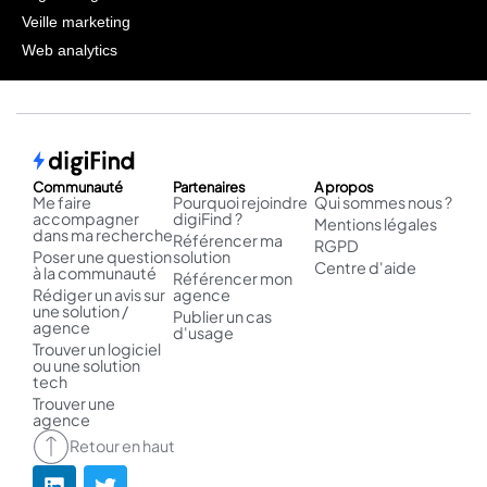
Veille marketing
Web analytics
Communauté
Partenaires
A propos
Me faire
Pourquoi rejoindre
Qui sommes nous ?
accompagner
digiFind ?
Mentions légales
dans ma recherche
Référencer ma
RGPD
Poser une question
solution
Centre d'aide
à la communauté
Référencer mon
Rédiger un avis sur
agence
une solution /
Publier un cas
agence
d'usage
Trouver un logiciel
ou une solution
tech
Trouver une
agence
Retour en haut