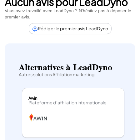
Aucun avis pour LeadDyno
Vous avez travaillé avec LeadDyno ? N'hésitez pas à déposer le
Combien coûte LeadDyno?
premier avis.
Le prix varie de 49$ à 79$ selon le nombre de visiteurs
Rédiger le premier avis LeadDyno
uniques que vous avez par mois. Pour chacun des packs,
vous aurez accès au suivi des visiteurs, des leads et des
conversions; un nombre illimité d’affiliés ainsi qu’un
très réactif.
support
Alternatives à LeadDyno
Autres solutions Affiliation marketing
Awin
Plateforme d’affiliation internationale