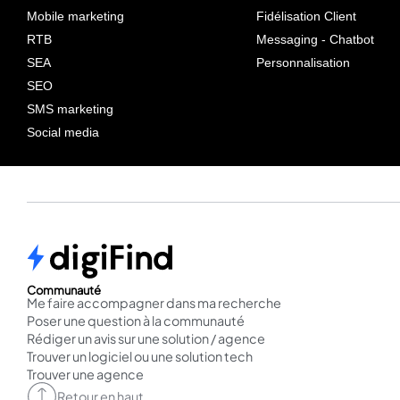
Mobile marketing
Fidélisation Client
RTB
Messaging - Chatbot
SEA
Personnalisation
SEO
SMS marketing
Social media
Communauté
Me faire accompagner dans ma recherche
Poser une question à la communauté
Rédiger un avis sur une solution / agence
Trouver un logiciel ou une solution tech
Trouver une agence
Retour en haut