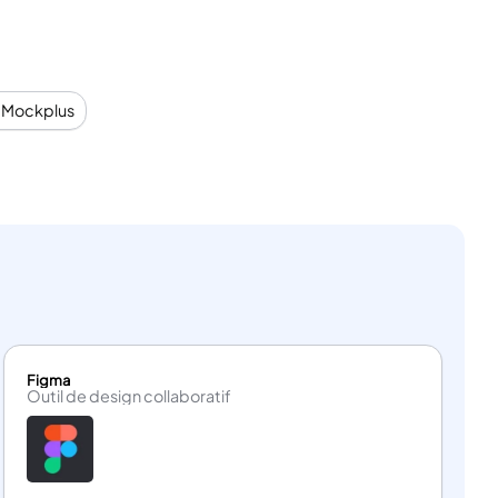
ix entre plus de 3000 modèles, ce qui leur permet
 ou les prototypes. De plus, il n’y a
pas de courbe
maîtriser l’ensemble du processus de création de
s Mockplus
cônes
, tels que des boutons, des photos, des
pper leurs produits plus rapidement et mieux.
seulement des maquettes mais aussi des prototypes à part
ns mobiles ou les pages Web
. Le prix de Mockplus est
ommence à 29 $ par mois). Cela en fait une option
Figma
Outil de design collaboratif