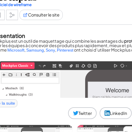
iciel de wireframe
Consulter le site
sentation
plus est un outil de maquettage qui combine les avantages du
pro
r les équipes à concevoir des produits plus rapidement, mieux et 
mme
,
,
,
ont choisi d’utiliser Mockplus d
Microsoft
Samsung
Sony
Pinterest
e la suite
Twitter
LinkedIn