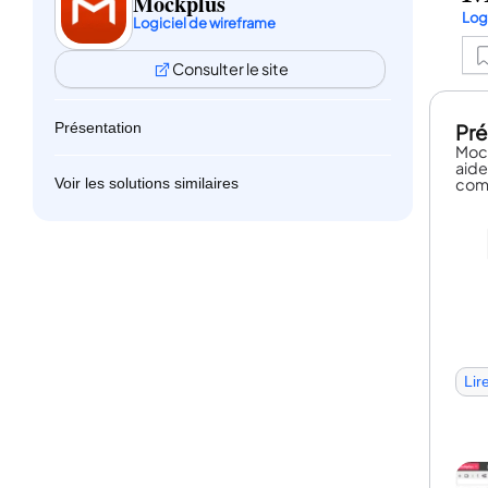
Mockplus
Log
Logiciel de wireframe
Consulter le site
Présentation
Pré
Mock
aide
Voir les solutions similaires
co
Lir