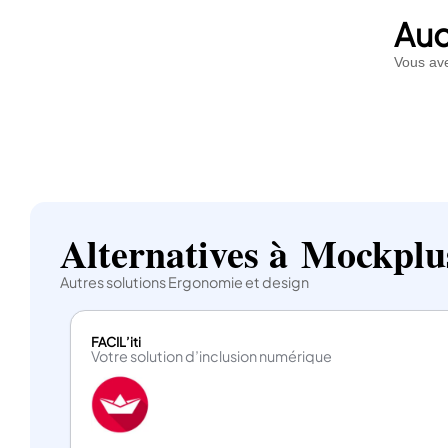
rapi
d’é
Auc
Cela
Vous ave
d’a
maqu
Mock
inte
Une 
enti
comp
abor
Alternatives à Mockplu
Autres solutions Ergonomie et design
FACIL’iti
Votre solution d’inclusion numérique