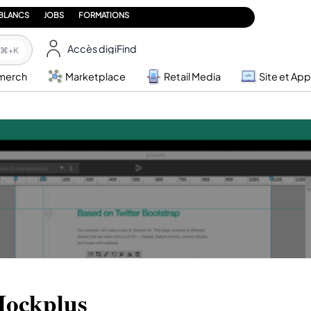
 BLANCS
JOBS
FORMATIONS
Accès digiFind
⌘+K
merch
Marketplace
Retail Media
Site et App
ockplus