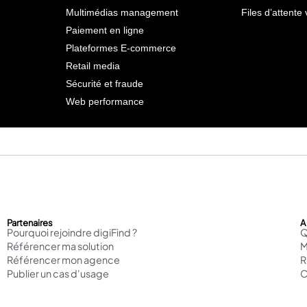
Multimédias management
Files d’attente 
Paiement en ligne
Plateformes E-commerce
Retail media
Sécurité et fraude
Web performance
Partenaires
A
Pourquoi rejoindre digiFind ?
Q
Référencer ma solution
M
Référencer mon agence
Publier un cas d'usage
C