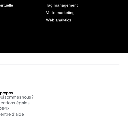
virtuelle
Tag management
Veille marketing
Web analytics
 propos
ui sommes nous ?
entions légales
RGPD
entre d'aide