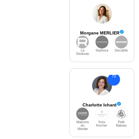
d’un chat en direct ou d’un appel téléphonique, des
possibilités de personnalisation et même l’
intégration
des annonces Google Shopping.
Morgane MERLIER
La
Sephora
Decathlon
Redoute
70
Charlotte Ichard
Maisons
Yves
Petit
du
Rocher
Bateau
Monde