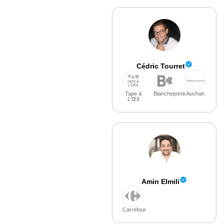
Cédric Tourret
Tape à
Blancheporte
Auchan
L'Œil
Amin Elmili
Carrefour