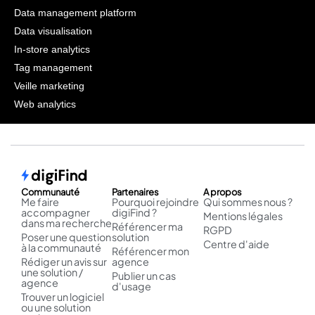
Data management platform
Data visualisation
In-store analytics
Tag management
Veille marketing
Web analytics
Communauté
Partenaires
A propos
Me faire
Pourquoi rejoindre
Qui sommes nous ?
accompagner
digiFind ?
Mentions légales
dans ma recherche
Référencer ma
RGPD
Poser une question
solution
Centre d'aide
à la communauté
Référencer mon
Rédiger un avis sur
agence
une solution /
Publier un cas
agence
d'usage
Trouver un logiciel
ou une solution