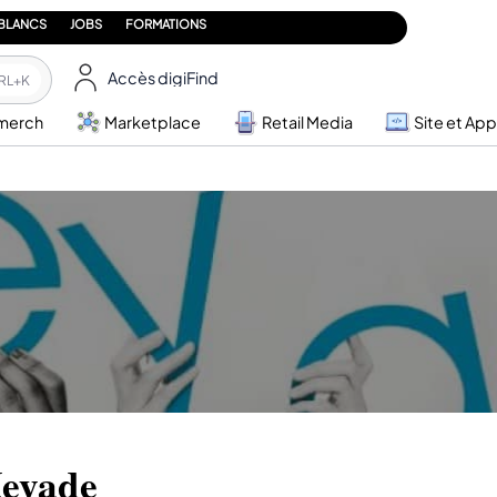
 BLANCS
JOBS
FORMATIONS
Accès digiFind
RL+K
merch
Marketplace
Retail Media
Site et App
eyade