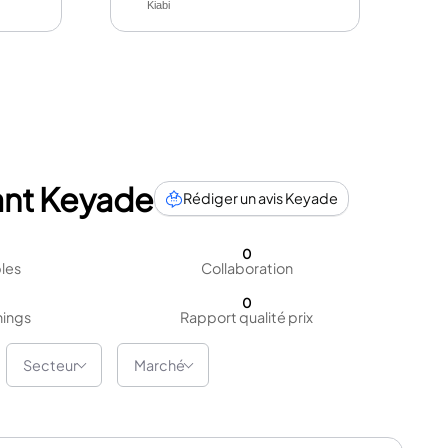
Kiabi
ant Keyade
Rédiger un avis Keyade
0
bles
Collaboration
0
nings
Rapport qualité prix
Secteur
Marché