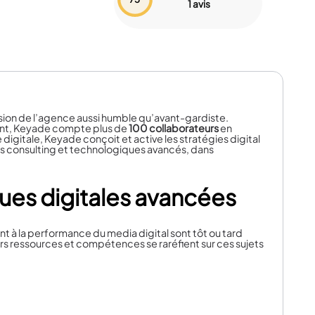
1 avis
ision de l’agence aussi humble qu’avant-gardiste.
lant, Keyade compte plus de
100 collaborateurs
en
igitale, Keyade conçoit et active les stratégies digital
es consulting et technologiques avancés, dans
ues digitales avancées
nt à la performance du media digital sont tôt ou tard
s ressources et compétences se raréfient sur ces sujets
 court terme à vos
enjeux de long terme
et nous nous
s de consulting, nous intervenons sur
toutes les