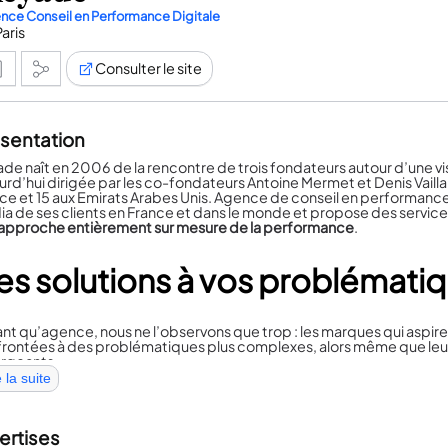
nce Conseil en Performance Digitale
Paris
Consulter le site
sentation
de naît en 2006 de la rencontre de trois fondateurs autour d’une v
urd’hui dirigée par les co-fondateurs Antoine Mermet et Denis Vail
ce et 15 aux Emirats Arabes Unis. Agence de conseil en performance d
a de ses clients en France et dans le monde et propose des servic
approche entièrement sur mesure de la performance
.
es solutions à vos problématiq
ant qu’agence, nous ne l’observons que trop : les marques qui aspire
rontées à des problématiques plus complexes, alors même que leur
rgeants.
e la suite
 Keyade, nous voulons vous aider à mieux connecter vos besoins de
geons à vos côtés dans la conduite du changement. Via nos solution
lématiques connexes à l’activation media
, sur tous les leviers.
ertises