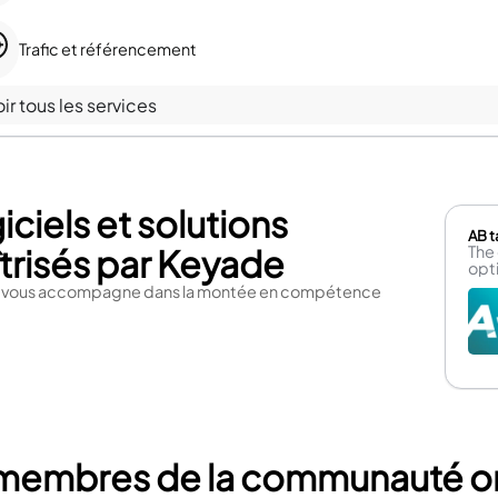
Trafic et référencement
ir tous les services
iciels et solutions
AB t
trisés par Keyade
The
opt
 vous accompagne dans la montée en compétence
membres de la communauté ont