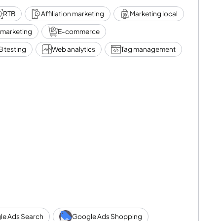
RTB
Affiliation marketing
Marketing local
 marketing
E-commerce
 pourquoi notre première mission consiste à vous apporter
B testing
Web analytics
Tag management
s selon l’objectif de performance digitale
e vous investissez.
Social Media des retailers reposent de plus en plus sur
D, nous sommes à vos côtés pour concevoir des
stratégies
mantes. Que vous gériez des centaines ou des millions de
de votre catalogue produits à son maximum.
 70% des investissements media online – nous concevons
rgi de leviers :
le Ads Search
Google Ads Shopping