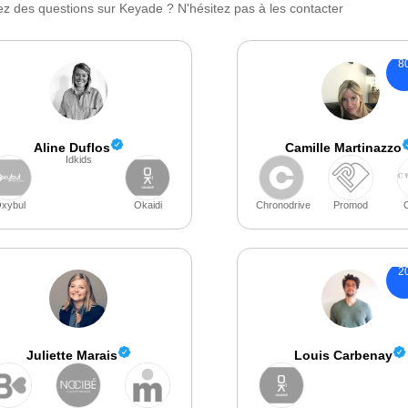
z des questions sur Keyade ? N'hésitez pas à les contacter
8
Aline Duflos
Camille Martinazzo
Idkids
xybul
Okaidi
Chronodrive
Promod
C
2
Juliette Marais
Louis Carbenay