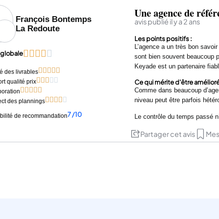
Une agence de référ
François Bontemps
avis publié il y a 2 ans
La Redoute
Les points positifs :
L’agence a un très bon savoir 





 globale
sont bien souvent beaucoup 
Keyade est un partenaire fiabl





é des livrables





Ce qui mérite d'être amélioré
t qualité prix





Comme dans beaucoup d’agences
boration





niveau peut être parfois hété
ct des plannings
7 /10
bilité de recommandation
Le contrôle du temps passé n
Partager cet avis
Mes 