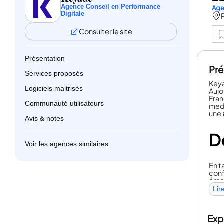
Agence Conseil en Performance
Age
Digitale
Consulter le site
Présentation
Pré
Services proposés
Keya
Logiciels maitrisés
Aujo
Fran
Communauté utilisateurs
medi
une
Avis & notes
D
Voir les agences similaires
En t
conf
éme
Lir
Chez
enga
prob
Exp