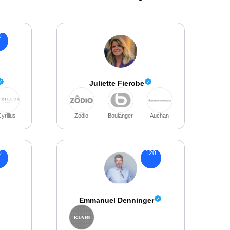
0
Juliette Fierobe
yrillus
Zodio
Boulanger
Auchan
0
120
Emmanuel Denninger