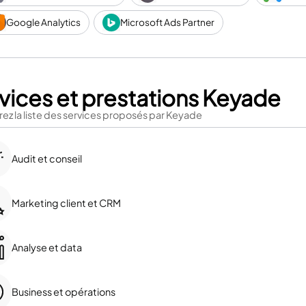
Achat programmatique
–
Outbrain, Taboola…
Google Analytics
Microsoft Ads Partner
Content Marketing
Comparateurs de prix
Display
Display local
–
Waze
Plateformes d’affiliation
–
Criteo…
Retargeting
Social Influence
vices et prestations Keyade
Synchronisation digital & TV
–
TVTY…
VOL
–
YouTube, Teads…
ez la liste des services proposés par Keyade
Audit et conseil
Marketing client et CRM
Analyse et data
Business et opérations