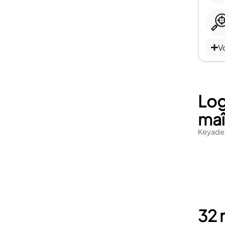
Vo
Log
maî
Keyade
32 