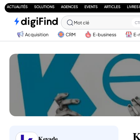
ACTUALITÉS
SOLUTIONS
AGENCES
EVENTS
ARTICLES
LIVRES
Mot clé
CT
Acquisition
CRM
E-business
E-
K
Keyade