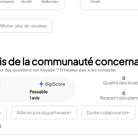
ncheporte
Nocibé
Meilleurtaux.com
Okaidi
Afficher plus de résultats
vis de la communauté concern
z des questions sur Keyade ? N'hésitez pas à les contacter
0
Qualité des livra
digiScore
Passable
0
Respect des plan
1 avis
Rôle vis à vis du partenaire
Durée collaboration
t