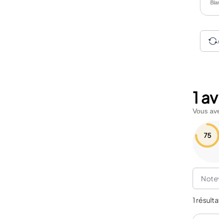
Bla
1 a
Vous ave
75
Note
1 résulta