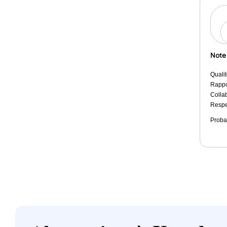
Note
Qualit
Rappor
Colla
Respe
Proba