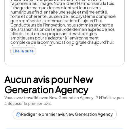
façonner à leur image. Notre idée? Harmoniser à la fois
l’image de marque de nos clients et leur univers
numérique afin d’en faire une seule et même entité,
forte et cohérente , au sein de l’écosystème complexe
que représente la communication d’aujourd’hui.
Conducteurs de l’innovation, nous sommes en charge
de la transmission des enjeux de demain auprès de nos
clients, tout en leur proposant des stratégies
ambitieuses pour s’adapter à l’environnement
complexe de la communication digitale d’aujourd’hui :
design thinking, intelligence artificielle, machine
learning, bots, réalité virtuelle, blockchain… Grâce à
Lire la suite
notre expertise et à ces stratégies disruptives, nous
vous permettons de faire face aux défis et aux
révolutions digitales contemporaines. Soyons agiles.
Soyons créatifs. Et surtout, soyons efficaces ensemble !
Notre périmètre d’intervention : PLATEFORMES
Aucun avis pour New
MOBILE SOCIAL DIGITAL STORE MEDIA
DRIVEN
DATA
BRAND CONTENT
Generation Agency
Vous avez travaillé avec New Generation Agency ? N'hésitez pas
à déposer le premier avis.
Rédiger le premier avis New Generation Agency