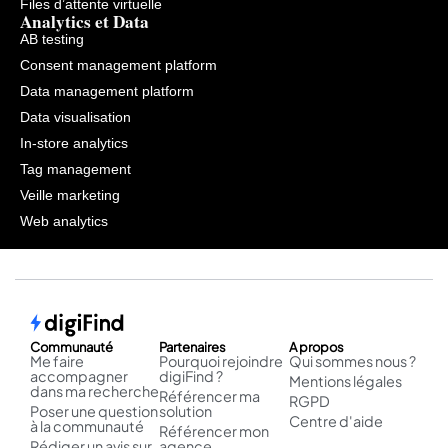
Files d’attente virtuelle
Analytics et Data
AB testing
Consent management platform
Data management platform
Data visualisation
In-store analytics
Tag management
Veille marketing
Web analytics
Communauté
Partenaires
A propos
Me faire
Pourquoi rejoindre
Qui sommes nous ?
accompagner
digiFind ?
Mentions légales
dans ma recherche
Référencer ma
RGPD
Poser une question
solution
Centre d'aide
à la communauté
Référencer mon
Rédiger un avis sur
agence