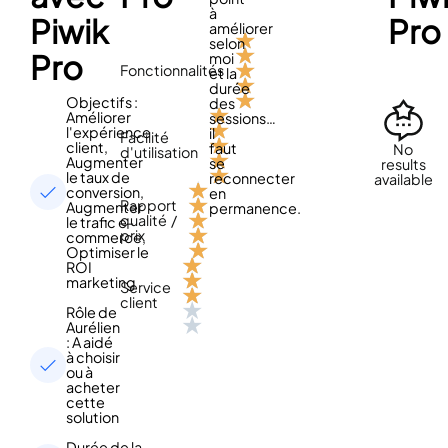
à
Piwik
Pro
améliorer
★
selon
★
Pro
moi
★
Fonctionnalités
et la
★
durée
★
Objectifs :
des
★
Améliorer
sessions…
★
l'expérience
il
Facilité
★
client,
faut
No
d'utilisation
★
Augmenter
se
results
★
le taux de
reconnecter
available
★
conversion,
en
★
Rapport
Augmenter
permanence.
★
qualité /
le trafic e-
★
prix
commerce,
★
Optimiser le
★
ROI
★
marketing
Service
★
client
★
Rôle de
★
Aurélien
: A aidé
à choisir
ou à
acheter
cette
solution
Durée de la