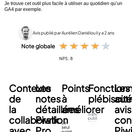
Je trouve cet outil plus facile à utiliser au quotidien qu’un
GA4 par exemple.
Avis publié par Aurélien Daniélou il y a 2 ans
★
★
★
★
★
Note globale
NPS : 8
Contexte
Les
Points
Fonctionn
Les
de
notes
à
plébiscit
aut
la
détaillées
améliorer
avis
Trafic et
collaboration
Piwik
con
publicité
Le
seul
avec
Pro
Piw
point