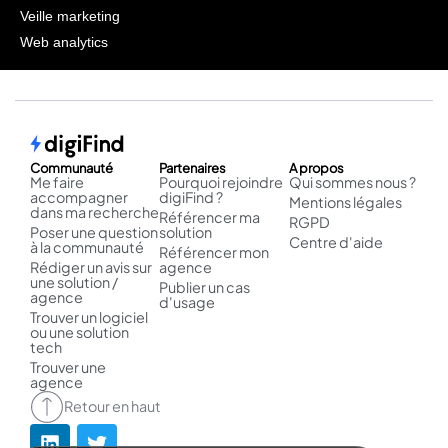
Veille marketing
Web analytics
Communauté
Partenaires
A propos
Me faire
Pourquoi rejoindre
Qui sommes nous ?
accompagner
digiFind ?
Mentions légales
dans ma recherche
Référencer ma
RGPD
Poser une question
solution
Centre d'aide
à la communauté
Référencer mon
Rédiger un avis sur
agence
une solution /
Publier un cas
agence
d'usage
Trouver un logiciel
ou une solution
tech
Trouver une
agence
Retour en haut