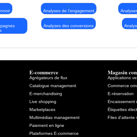
nnoir
Analyses de l'engagement
Analyses
mpagnes
Analyses des conversions
Analy
s
E-commerce
Magasin con
Agrégateurs de flux
Applications v
Catalogue management
Commerce omn
E-merchandising
E-réservation
Live shopping
Encaissement 
Marketplaces
Étiquettes élec
Multimédias management
Files d’attente 
Paiement en ligne
Plateformes E-commerce