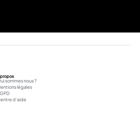
 propos
ui sommes nous ?
entions légales
RGPD
entre d'aide