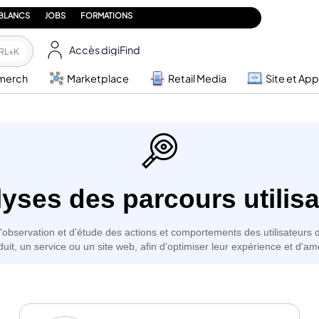
 BLANCS
JOBS
FORMATIONS
Accès digiFind
RL+K
merch
Marketplace
Retail Media
Site et App
yses des parcours utilis
'observation et d'étude des actions et comportements des utilisateurs
duit, un service ou un site web, afin d'optimiser leur expérience et d'am