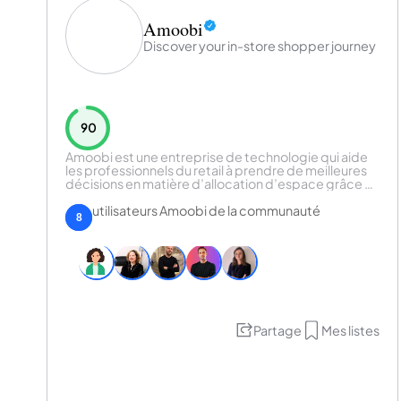
Amoobi
Discover your in-store shopper journey
90
Amoobi est une entreprise de technologie qui aide
les professionnels du retail à prendre de meilleures
décisions en matière d’allocation d’espace grâce à
la technologie de suivi des clients en magasin.
utilisateurs Amoobi de la communauté
8
Partage
Mes listes