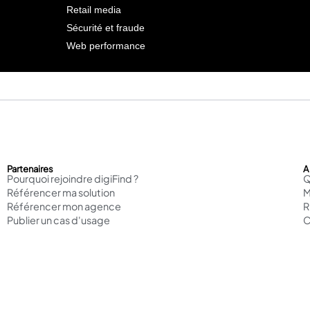
Retail media
Sécurité et fraude
Web performance
Partenaires
A
Pourquoi rejoindre digiFind ?
Q
Référencer ma solution
M
Référencer mon agence
Publier un cas d'usage
C