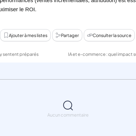
 performances (ventes incrémentales, attribution) est ess
aximiser le ROI.
Ajouter à mes listes
Partager
Consulter la source
s’y sentent préparés
Aucun commentaire