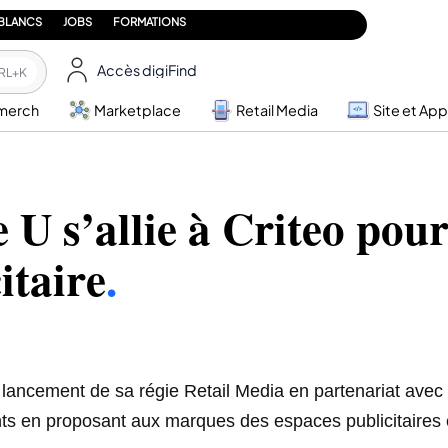
 BLANCS
JOBS
FORMATIONS
Accès digiFind
RL+K
merch
Marketplace
Retail Media
Site et App
 U s’allie à Criteo pour
itaire
.
ancement de sa régie Retail Media en partenariat avec Cr
ts en proposant aux marques des espaces publicitaires 