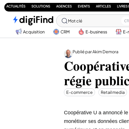
ACTUALITÉS
SOLUTIONS
AGENCES
EVENTS
ARTICLES
LIVRES
Mot clé
CT
Acquisition
CRM
E-business
E-
Publié par Akim Demora
Coopérative
régie public
E-commerce
Retail media
Coopérative U a annoncé le l
monétiser ses données clien