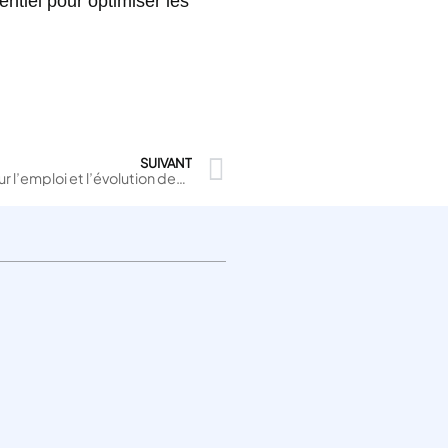
entiel pour optimiser les
SUIVANT
IA et e-commerce : quel impact sur l’emploi et l’évolution des métiers du secteur ?