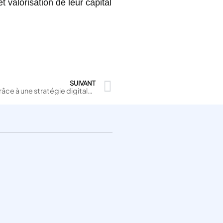
valorisation de leur capital
SUIVANT
Intersport dynamise ses ventes grâce à une stratégie digitale et omnicanale innovante