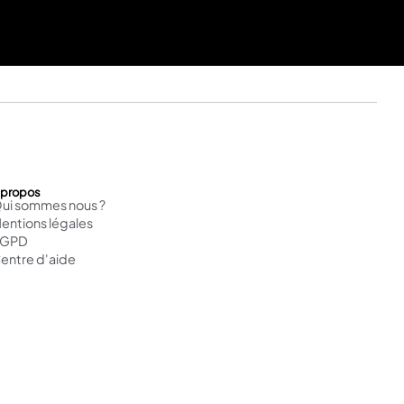
 propos
ui sommes nous ?
entions légales
RGPD
entre d'aide