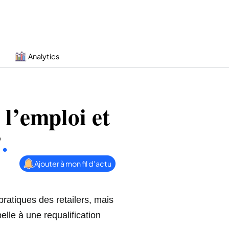
Analytics
 l’emploi et
?
.
Ajouter à mon fil d'actu
pratiques des retailers, mais
elle à une requalification