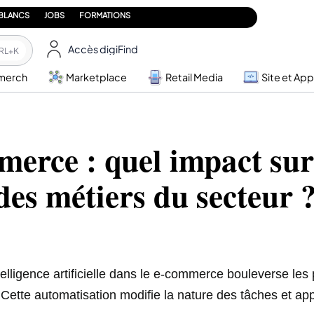
 BLANCS
JOBS
FORMATIONS
Accès digiFind
RL+K
merch
Marketplace
Retail Media
Site et App
merce : quel impact sur
des métiers du secteur 
telligence artificielle dans le e-commerce bouleverse les 
 Cette automatisation modifie la nature des tâches et app