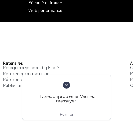
Sécurité et fraude
Web performance
Partenaires
A
Pourquoi rejoindre digiFind ?
Q
Référencer ma solution
M
Référencer mon agence
Publier un cas d'usage
C
Il y a eu un problème. Veuillez
réessayer.
Fermer