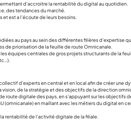
ermettant d’accroitre la rentabilité du digital au quotidien.
ence, des tendances du marché.
nts et est a l’écoute de leurs besoins.
diées au pays au sein des différentes filières d’expertise qu
nces de priorisation de la feuille de route Omnicanale.
 les équipes centrales de gros projets structurants de la feui
tc…).
e collectif d’experts en central et en local afin de créer une
la vision, de la stratégie et des objectifs de la direction omn
lle de route digitale des pays, en s’appuyant sur les objectifs d
BU (omnicanale) en maillant avec les métiers du digital en cen
 rentabilité de l’activité digitale de la filiale.