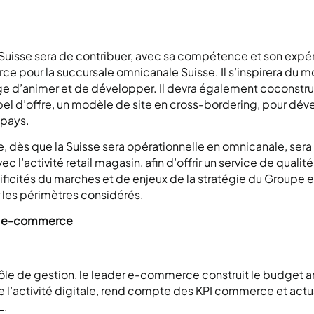
isse sera de contribuer, avec sa compétence et son expérie
ce pour la succursale omnicanale Suisse. Il s’inspirera d
ge d’animer et de développer. Il devra également coconstrui
ppel d’offre, un modèle de site en cross-bordering, pour dé
 pays.
 dès que la Suisse sera opérationnelle en omnicanale, ser
ec l’activité retail magasin, afin d’offrir un service de qualit
icités du marches et de enjeux de la stratégie du Groupe et 
ur les périmètres considérés.
er e-commerce
rôle de gestion, le leader e-commerce construit le budget a
s de l’activité digitale, rend compte des KPI commerce et actu
L.