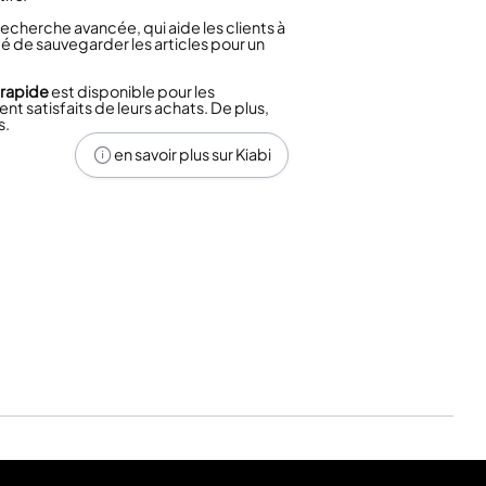
echerche avancée, qui aide les clients à
té de sauvegarder les articles pour un
n rapide
est disponible pour les
nt satisfaits de leurs achats. De plus,
s.
en savoir plus sur Kiabi