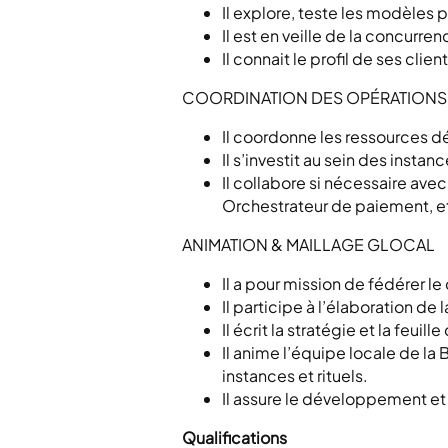
Il explore, teste les modèles p
Il est en veille de la concurr
Il connait le profil de ses clie
COORDINATION DES OPÉRATIONS
Il coordonne les ressources dé
Il s’investit au sein des insta
Il collabore si nécessaire avec
Orchestrateur de paiement, e
ANIMATION & MAILLAGE GLOCAL
Il a pour mission de fédérer l
Il participe à l’élaboration de 
Il écrit la stratégie et la feui
Il anime l’équipe locale de la 
instances et rituels.
Il assure le développement et la
Qualifications