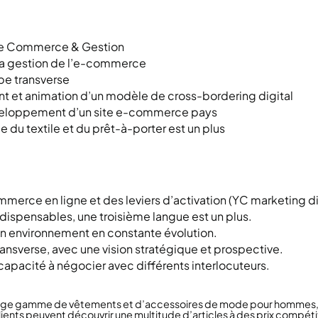
de Commerce & Gestion
 la gestion de l’e-commerce
pe transverse
 et animation d’un modèle de cross-bordering digital
veloppement d’un site e-commerce pays
u textile et du prêt-à-porter est un plus
merce en ligne et des leviers d’activation (YC marketing dig
ndispensables, une troisième langue est un plus.
n environnement en constante évolution.
nsverse, avec une vision stratégique et prospective.
apacité à négocier avec différents interlocuteurs.
arge gamme de vêtements et d’accessoires de mode pour hommes, 
lients peuvent découvrir une multitude d’articles à des prix compétit