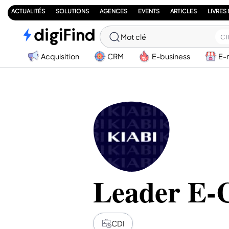
ACTUALITÉS
SOLUTIONS
AGENCES
EVENTS
ARTICLES
LIVRES
Mot clé
CT
Acquisition
CRM
E-business
E-
Leader E-
CDI