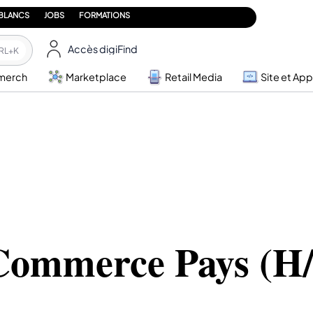
 BLANCS
JOBS
FORMATIONS
Accès digiFind
RL+K
merch
Marketplace
Retail Media
Site et App
Commerce Pays (H