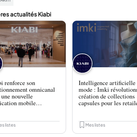
res actualités Kiabi
i renforce son
Intelligence artificielle 
tionnement omnicanal
mode : Imki révolution
 une nouvelle
création de collections
ication mobile
capsules pour les retail
grant fidélisation et
ours client enrichi
s listes
Mes listes