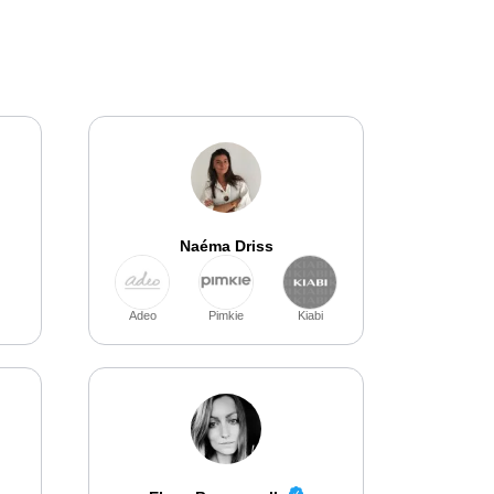
Naéma Driss
Adeo
Pimkie
Kiabi