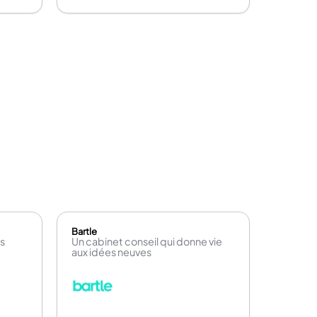
Bartle
s
Un cabinet conseil qui donne vie
aux idées neuves