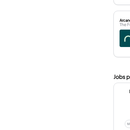
Arcan
The 
Jobs p
Ma