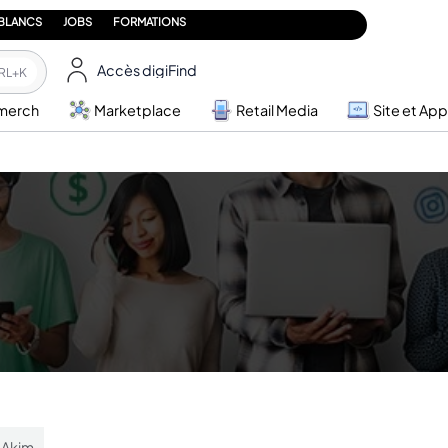
 BLANCS
JOBS
FORMATIONS
Accès digiFind
RL+K
merch
Marketplace
Retail Media
Site et App
 Akim