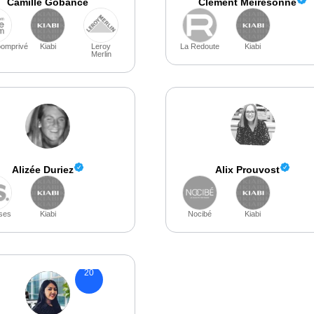
Camille Gobancé
Clément Meiresonne
omprivé
Kiabi
Leroy
La Redoute
Kiabi
Merlin
Alizée Duriez
Alix Prouvost
ses
Kiabi
Nocibé
Kiabi
20