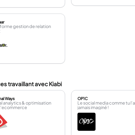
aar
forme gestion de relation
t
s travaillant avec Kiabi
al Ways
OP1C
al analytics & optimisation
Le social media comme tu l’a
 l’ecommerce
jamais imaginé !