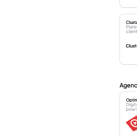
Clust
Plate
clien
Agence
Optim
Digit
pour