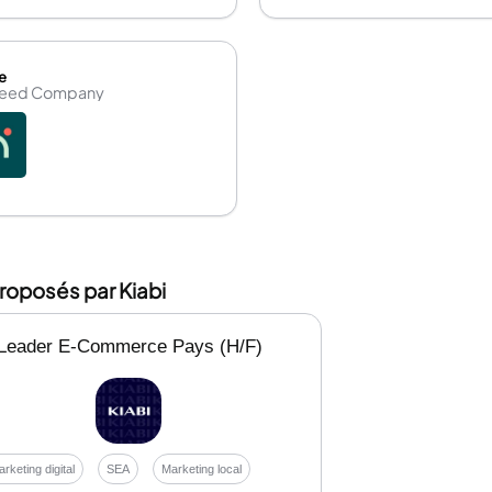
e
Feed Company
roposés par Kiabi
Leader E-Commerce Pays (H/F)
rketing digital
SEA
Marketing local