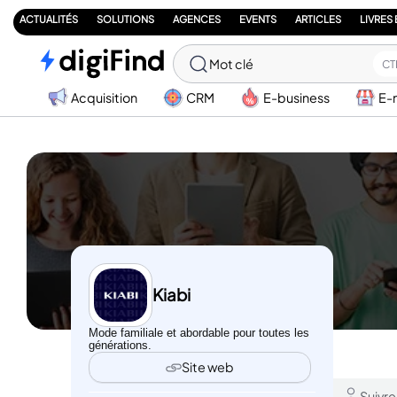
ACTUALITÉS
SOLUTIONS
AGENCES
EVENTS
ARTICLES
LIVRES
Mot clé
CT
Acquisition
CRM
E-business
E-
Kiabi
Mode familiale et abordable pour toutes les
générations.
Site web
Suivre