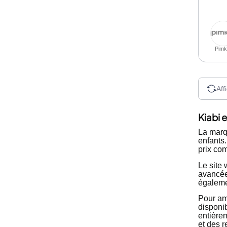
Pimk
Aff
Kiabi 
La mar
enfants.
prix com
Le site
avancée,
égalemen
Pour am
disponib
entièrem
et des 