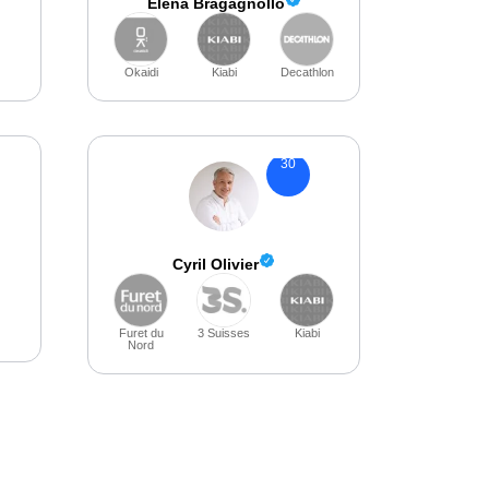
Elena Bragagnollo
Okaidi
Kiabi
Decathlon
30
Cyril Olivier
Furet du
3 Suisses
Kiabi
Nord