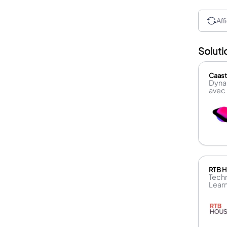
Aff
Soluti
Caast
Dyna
avec 
RTB 
Tech
Lear