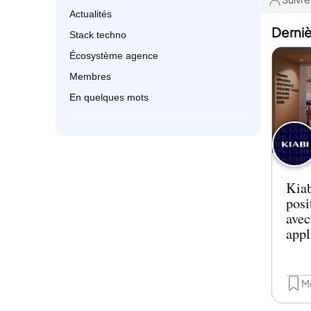
Actualités
Derniè
Stack techno
Écosystème agence
Membres
En quelques mots
Kiab
posi
avec
appl
inté
parc
Me