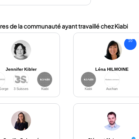
s de la communauté ayant travaillé chez Kiabi
10
Jennifer Kibler
Léna HILMOINE
Gorge
3 Suisses
Kiabi
Kiabi
Auchan