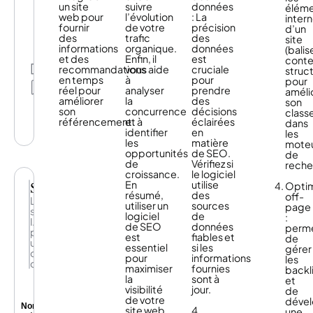
un site
suivre
données
présence
élém
web pour
l’évolution
: La
digitale
inter
fournir
de votre
précision
un
d’un
des
trafic
des
véritable
site
informations
organique.
données
atout
(balis
et des
Enfin, il
est
stratégique.
conte
Partage
recommandations
vous aide
cruciale
Nous
struc
en temps
à
pour
vous
pour
Mes
réel pour
analyser
prendre
aidons
améli
listes
améliorer
la
des
à
son
son
concurrence
décisions
fournir
class
référencement.
et à
éclairées
des
dans
identifier
en
informations
les
les
matière
cohérentes,
mote
opportunités
de SEO.
précises,
de
de
Vérifiez si
et
reche
croissance.
le logiciel
utiles
Semji
En
utilise
à
Optim
résumé,
des
chaque
off-
La
utiliser un
sources
interaction
page
solution
logiciel
de
en
:
IA
de SEO
données
ligne
perm
pour
est
fiables et
:
de
un
essentiel
si les
référencement,
gérer
contenu
pour
informations
gestion
les
d’excellence
maximiser
fournies
de
backl
la
sont à
la
et
visibilité
jour.
réputation,
de
de votre
store
déve
Non
site web
4.
locator,
une