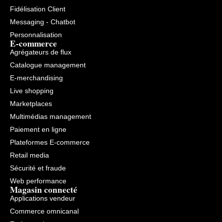
d’anormal se
Fidélisation Client
produit.
Les
Messaging - Chatbot
annonces
Personnalisation
refusées
E-commerce
:
Catchr
Agrégateurs de flux
vérifie que
toutes
Catalogue management
vos
E-merchandising
annonces
sont
Live shopping
toujours
au
Marketplaces
statut
Multimédias management
« acceptée »
Le
Paiement en ligne
nombre
de
Plateformes E-commerce
produits
dans
Retail media
votre
Sécurité et fraude
flux
GMC
Web performance
:
Magasin connecté
Catchr
Applications vendeur
vous
avertit dès
Commerce omnicanal
que
le