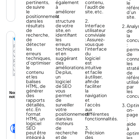
pertinents,
également
contenu,
le
de suivre
à
l’audit de
réfé
le
améliorer
site, etc.
d’un
positionnement
la
site.
dans les
structure
2.
résultats
de votre
Interface
Analy
de
site, en
utilisateur
de
recherche,
identifiant
conviviale
la
Yext
de
les
: Assurez-
conc
détecter
erreurs
vous que
:
Faites
les
techniques
l’interface
perm
de
erreurs
et en
du
de
votre
techniques,
suggérant
logiciel
conna
présence
d’optimiser
des
est
les
digital
le
améliorations.
intuitive
strat
un
contenu
De plus,
et facile
de
atout
et les
un
à utiliser,
réfé
balises
logiciel
afin de
utilis
HTML, de
de SEO
faciliter
par
générer
vous
la
les
Non
des
permet
navigation
concu
noté
rapports
de
et
détaillés,
surveiller
l’accès
Yext
Optim
etc. En
votre
aux
permet
on-
format
positionnement
différentes
aux
page
HTML, un
dans les
fonctionnalités.
marques
:
logiciel
moteurs
de
utilisateurs Yext
aide
SEO
de
3.
faire
de la
à
25
peut être
recherche
Précision
de
communauté
optim
intégré à
et de
des
leur
les