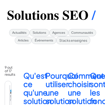
Solutions SEO
/
Actualités
Solutions
Agences
Communautés
Stacks enseignes
Articles
Événements
9 out
of 17
Qu'est
Pourquoi
Comment
Que
results
ce
utiliser
choisir
son
qu'une
une
une
les
Foilr
Exploiter
solution
solution
solution
fonc
l'inexploité