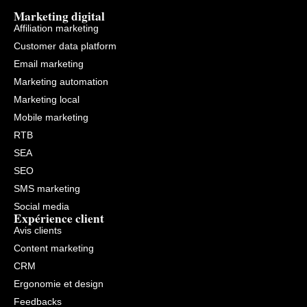
agir.
de
avertissent quand
Marketing digital
gestion
quelque
de
chose
Affiliation marketing
flux
d’anormal
produit
Customer data platform
se
de
produit.
Email marketing
Google.
La
tendance
Marketing automation
des
conversions
Marketing local
de
Mobile marketing
campagne: nos
algorithmes
RTB
comparent
vos
SEA
impressions
actuelles
SEO
à
SMS marketing
la
moyenne
Social media
de
Expérience client
vos
Avis clients
conversions
habituelles
Content marketing
et
vous
CRM
avertissent
quand
Ergonomie et design
quelque
Feedbacks
chose