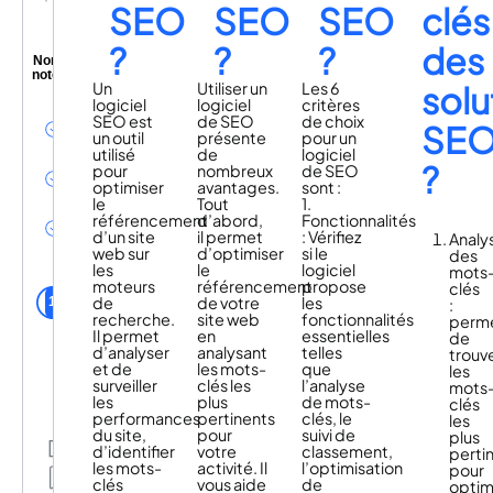
SEO
SEO
SEO
clés
?
?
?
des
Non
noté
Un
Utiliser un
Les 6
solu
Une
logiciel
logiciel
critères
implémentation
SEO est
de SEO
de choix
SE
facile et rapide
un outil
présente
pour un
(15 jours)
utilisé
de
logiciel
?
Un cout à la
pour
nombreux
de SEO
performance
optimiser
avantages.
sont :
Une
le
Tout
1.
autonomie
référencement
d’abord,
Fonctionnalités
dans
d’un site
il permet
: Vérifiez
Analy
l'utilisation
web sur
d’optimiser
si le
des
les
le
logiciel
mots
utilisateurs Foilr
moteurs
référencement
propose
clés
de la
de
de votre
les
1
:
communauté
recherche.
site web
fonctionnalités
perm
Il permet
en
essentielles
de
d’analyser
analysant
telles
trouv
et de
les mots-
que
les
surveiller
clés les
l’analyse
mots
les
plus
de mots-
clés
performances
pertinents
clés, le
les
du site,
pour
suivi de
plus
Partage
d’identifier
votre
classement,
perti
les mots-
activité. Il
l’optimisation
Mes
pour
clés
vous aide
de
listes
optim