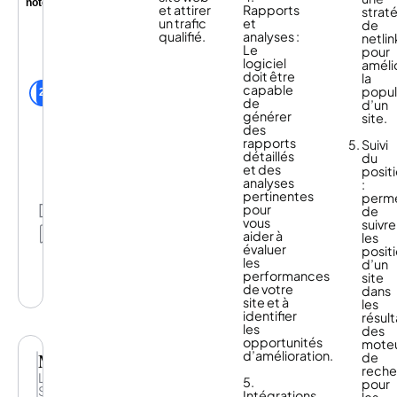
noté
et attirer
Rapports
pages
strat
un trafic
et
optimisées
de
Notre
qualifié.
analyses :
pour
netlin
solution
Le
le
pour
intégrée
logiciel
SEO.
améli
combine
doit être
la
Intelligence
utilisateurs
capable
popul
Hub,
Semji de la
2
de
d’un
Content
communauté
générer
site.
Hub
des
et
rapports
Suivi
AI+
détaillés
du
features
et des
posit
:
analyses
:
prenez
pertinentes
perm
des
pour
Partage
de
décisions
vous
suivre
éclairées
Mes
aider à
les
grâce
listes
évaluer
posit
aux
les
d’un
données,
performances
site
créez
de votre
dans
du
site et à
les
contenu
identifier
résult
à
les
des
fort
opportunités
mote
impact
d’amélioration.
Majestic
de
et
reche
mesurez
L'outil
5.
pour
votre
SEO
Intégrations