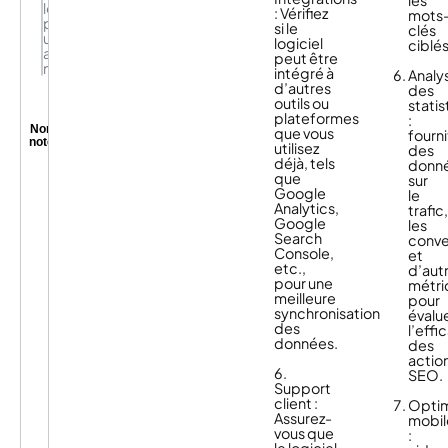
les
succès
le
: Vérifiez
mots
avec
plus
si le
clés
précision.
utilisé
logiciel
ciblés
au
peut être
monde
intégré à
Analy
d’autres
des
outils ou
stati
plateformes
:
Non
que vous
fourni
noté
utilisez
des
déjà, tels
donn
Majestic
que
sur
cartographie
Google
le
le
Analytics,
trafic
Web
Google
les
L’acquisition
pour
Search
conve
de
vous
Console,
et
liens
apporter
etc.,
d’aut
de
les
pour une
métri
qualité
données
meilleure
pour
est
de
synchronisation
évalu
une
surveillance
des
l’effi
Majestic
stratégie
des
données.
des
SEO
indispensable
liens
actio
a
pour
dont
6.
SEO.
créé
améliorer
vous
Support
ses
le
avez
client :
Optim
propres
référencement
besoin
Assurez-
mobil
indicateurs
naturel
pour
vous que
Quant
:
pour
d’un
dominer