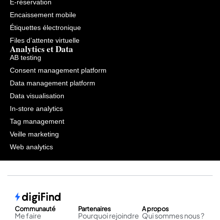
E-réservation
nombre
de
Encaissement mobile
produits
Étiquettes électronique
actif
dans
Files d’attente virtuelle
Google
Analytics et Data
Merchant
AB testing
Center
diminue.
Consent management platform
Data management platform
Data visualisation
In-store analytics
Tag management
Veille marketing
Web analytics
Communauté
Partenaires
A propos
Me faire
Pourquoi rejoindre
Qui sommes nous ?