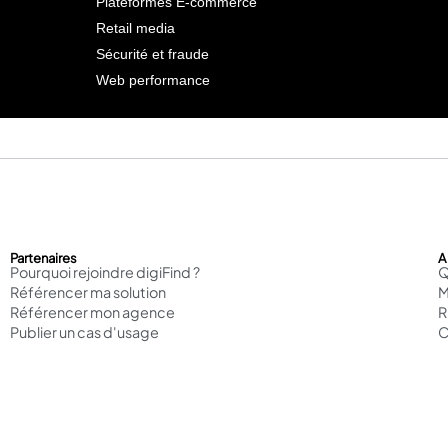
Plateformes E-commerce
Retail media
Sécurité et fraude
Web performance
Partenaires
A
Pourquoi rejoindre digiFind ?
Q
Référencer ma solution
M
Référencer mon agence
Publier un cas d'usage
C