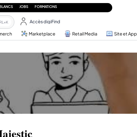
 BLANCS
JOBS
FORMATIONS
Accès digiFind
RL+K
merch
Marketplace
Retail Media
Site et App
ajestic