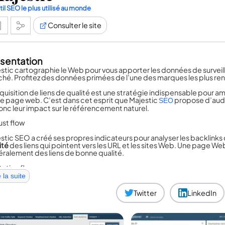
til SEO le plus utilisé au monde
Consulter le site
sentation
stic cartographie le Web pour vous apporter les données de surveil
hé. Profitez des données primées de l’une des marques les plus 
quisition de liens de qualité est une stratégie indispensable pour am
e page web. C’est dans cet esprit que Majestic
propose d’audit
SEO
onc leur impact sur le référencement naturel.
stic SEO a créé ses propres indicateurs pour analyser les backlinks 
ité
des liens qui pointent vers les URL et les sites Web. Une page Web
ralement des liens de bonne qualité.
e la suite
t au Citation Flow, c’ est une valeur qui reflète la
quantité
de liens qu
ie pas si un lien est de bonne ou de mauvaise qualité.
Twitter
LinkedIn
 de généreux quotas de données, d’énormes extractions de données
stic propose le meilleur rapport qualité prix et vient compléter à la p