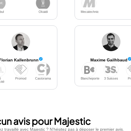
bul
Okaidi
Mecatechnic
Florian Kallenbrunn
Maxime Gailhbaud
6
Promod
Castorama
Blancheporte
3 Suisses
P
cité
un avis pour Majestic
z travaillé avec Majestic ? N'hésitez pas à déposer le premier avis.