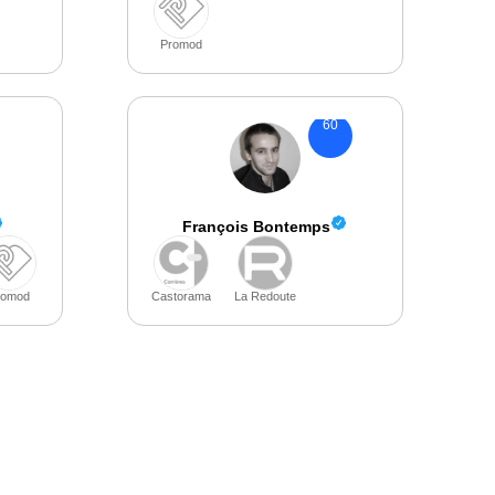
Promod
60
François Bontemps
romod
Castorama
La Redoute