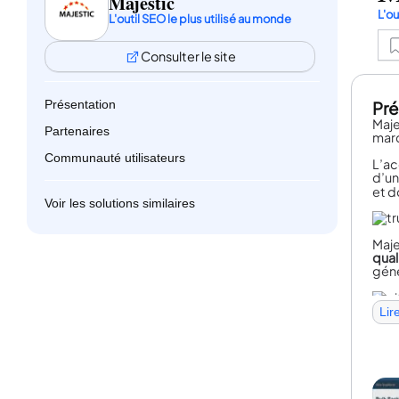
Majestic
L'ou
L'outil SEO le plus utilisé au monde
Consulter le site
Présentation
Pré
Maje
Partenaires
marc
Communauté utilisateurs
L’ac
d’un
et d
Voir les solutions similaires
Maje
qual
géné
Lir
Quan
souc
Avec
Maje