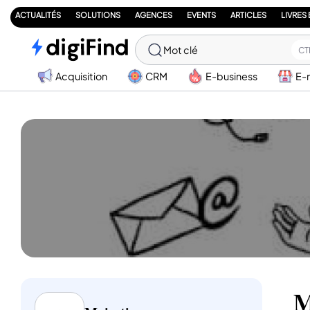
ACTUALITÉS
SOLUTIONS
AGENCES
EVENTS
ARTICLES
LIVRES
Mot clé
CT
Acquisition
CRM
E-business
E-
M