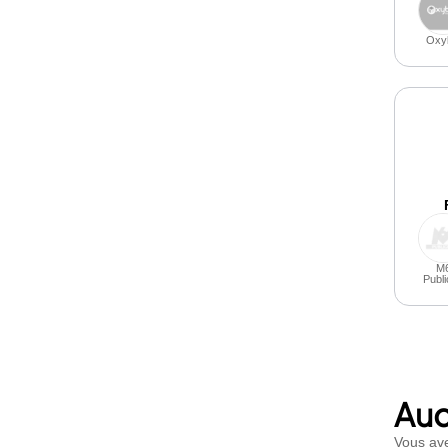
Oxy
M
Publi
Auc
Vous ave