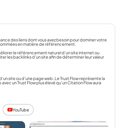
lance des liens dont vous avez besoin pour dominer votre
renommées en matière de référencement.
éliorer le référencement naturel d’un site internet ou
er les backlinks d’un site afin de déterminer leur valeur
d’un site ou d’une page web. Le Trust Flow représente la
 avec un Trust Flow plus élevé qu’un Citation Flow aura
i pointent vers un site Web donné. Citation Flow ne se
YouTube
 et des formules pour tous les types de clients,
erfection votre suite d’outils.