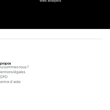
Web analytics
 propos
ui sommes nous ?
entions légales
RGPD
entre d'aide