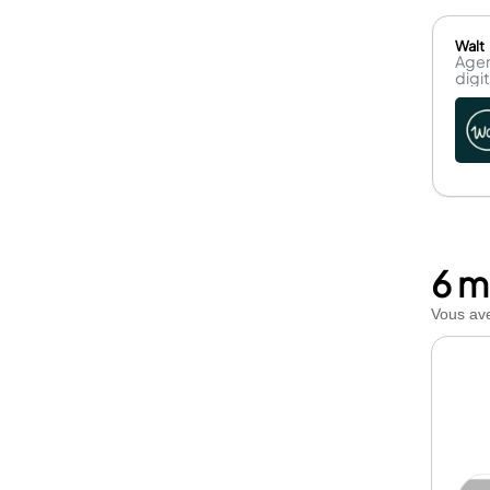
Walt
Agen
digi
6 m
Vous ave