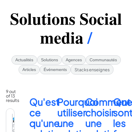
Solutions Social
media
/
Actualités
Solutions
Agences
Communautés
Stacks enseignes
Articles
Événements
9 out
of 13
Qu'est
Pourquoi
Comment
Que
results
ce
utiliser
choisir
son
DeepReach
qu'une
une
une
les
l'adtech
du