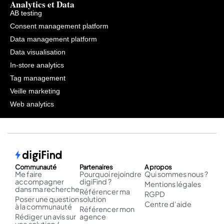
Analytics et Data
AB testing
Consent management platform
Data management platform
Data visualisation
In-store analytics
Tag management
Veille marketing
Web analytics
Communauté
Partenaires
A propos
Me faire
Pourquoi rejoindre
Qui sommes nous ?
accompagner
digiFind ?
Mentions légales
dans ma recherche
Référencer ma
RGPD
Poser une question
solution
Centre d'aide
à la communauté
Référencer mon
Rédiger un avis sur
agence
une solution /