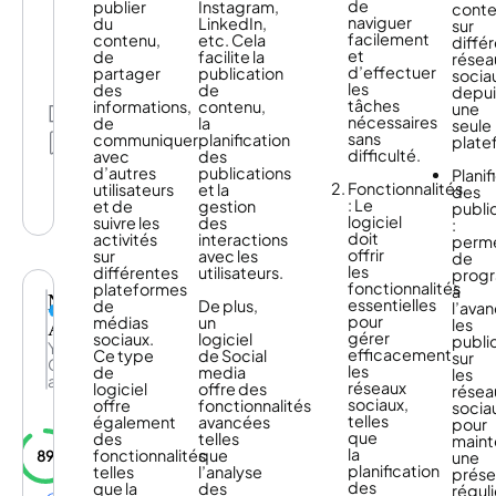
de
publier
Instagram,
cont
naviguer
du
LinkedIn,
sur
facilement
contenu,
etc. Cela
diffé
et
de
facilite la
résea
d’effectuer
partager
publication
socia
les
des
de
depui
tâches
informations,
contenu,
une
Partage
nécessaires
de
la
seule
Mes
sans
communiquer
planification
plate
listes
difficulté.
avec
des
d’autres
publications
Planif
Fonctionnalités
utilisateurs
et la
des
: Le
et de
gestion
publi
logiciel
suivre les
des
:
doit
activités
interactions
perm
offrir
sur
avec les
de
les
différentes
utilisateurs.
prog
fonctionnalités
plateformes
à
Notify
essentielles
de
De plus,
l’ava
pour
AI
médias
un
les
gérer
sociaux.
logiciel
publi
Your
efficacement
Ce type
de Social
sur
CRM
les
de
media
les
amplified
réseaux
logiciel
offre des
résea
sociaux,
offre
fonctionnalités
socia
telles
également
avancées
pour
que
des
telles
maint
la
fonctionnalités
que
89
une
planification
telles
l’analyse
prés
des
que la
des
réguli
Réactivation