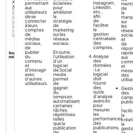
Zoho
Instagram,
permettant
éclairées
menti
Social
LinkedIn,
aux
pour
de
etc.,
utilisateurs
améliorer
la
Outil
afin
de se
la
marq
de
de
connecter
stratégie
sur
gestion
faciliter
à leurs
de
les
des
la
comptes
marketing
résea
réseaux
gestion
de
sur les
socia
sociaux
centralisée
médias
réseaux
et
des
sociaux,
sociaux.
de
comptes.
de
répo
publier
En outre,
rapi
Non
Analyse
du
l’utilisation
aux
noté
des
contenu
d’un
comm
Zoho
données
et
logiciel
et
Social
: Le
d’interagir
de Social
mess
est
logiciel
avec
media
des
un
doit
d’autres
permet
utilis
Efficace
outil
fournir
utilisateurs.
de
et
incontournable
des
gagner
Gesti
simple
pour
outils
du
des
d’utilisation,
les
d’analyse
temps en
camp
il
organismes
avancés
automatisant
public
permet
souhaitant
pour
certaines
:
même
développer
mesurer
tâches
facili
aux
leur
les
répétitives
la
débutants
présence
Quelles
performances
telles
créat
de
sur
des
que la
sont
la
gérer
les
publications,
publication
gesti
les
le
réseaux
le
de
et