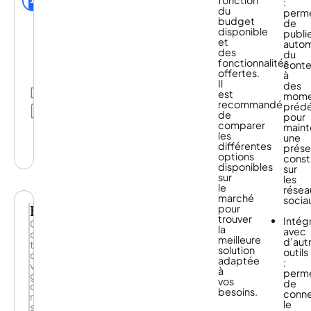
s’agit
Social de la
fonction
pour
1
:
que
de
communauté
du
assurer
perm
vous
comprendre
budget
le
de
aimez
votre
disponible
suivi
publi
et
public
et
de
auto
créez
cible
,
des
la
du
un
ses
fonctionnalités
présence
cont
texte
interactions
offertes.
de
à
unique
et
Il
votre
des
pour
Partage
la
est
entreprise
mome
chaque
fréquence
recommandé
sur
Mes
prédé
canal
à
de
les
listes
pour
social
laquelle
comparer
médias
maint
que
il
les
sociaux.
une
vous
s’engage.
différentes
En
prés
partagez.
Et
options
effet,
const
avec
disponibles
non
sur
chaque
sur
seulement
les
nouvel
le
il
résea
abonné,
marché
vous
socia
Buffer
vous
pour
montre
pouvez
trouver
qui
Intég
Gagnez
dire
la
sont
avec
du
bonjour
meilleure
vos
d’aut
temps
tout
solution
followers,
outils
dans
de
adaptée
mais
:
votre
suite
à
il
perm
gestion
puisque
vos
vous
de
des
vous
besoins.
permet
conn
réseaux
avez
également
le
sociaux