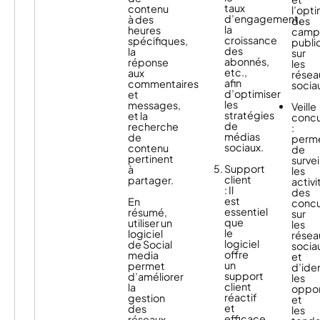
fonctionnalités
contenu
sociaux.
taux
contenu
l’opti
Grâce
offertes
et
d’engagement,
à des
des
à
d’attribuer
par
la
heures
camp
un
plus
croissance
spécifiques,
Zoho
public
large
de
des
la
sur
social
Zoho
éventail
temps
abonnés,
réponse
les
?
Social
de
à
etc.,
aux
résea
vous
fonctionnalités,
la
afin
commentaires
socia
permet
vous
conclusion
d’optimiser
et
Cette
également
pouvez
des
les
messages,
Veille
fonction
de
contrôler
ventes.
stratégies
et la
concu
permet
créer
comment
de
recherche
:
aux
votre
et
médias
de
perm
Il
utilisateurs
propre
quand
sociaux.
contenu
de
gère
de
planning
vous
pertinent
survei
également
gagner
de
publiez,
Support
à
les
les
du
publication
,
afin
client
partager.
activi
Vous
répétitions
temps
de
que
: Il
des
bénéficiez
de
et
manière
votre
est
En
concu
également
posts,
ne
à
contenu
essentiel
résumé,
sur
d’une
que
présente
pouvoir
atteigne
que
utiliser un
les
Vous
fonction
ce
pas
paramétrer
le
le
logiciel
résea
essayez
bonus
soit
de
à
public
logiciel
de Social
socia
d’atteindre
pour
sur
risque
l’avance
cible
offre
media
et
un
publier
plusieurs
de
l’heure
de
un
permet
d’iden
Vous
certain
des
jours,
chevauchement
.
de
vos
support
d’améliorer
les
avez
groupe
messages
semaines
la
diffusions.
client
la
oppor
même
démographique
lorsque
ou
publication
réactif
gestion
et
la
?
vos
mois,
et
et
des
les
Grâce
possibilité
Il
abonnés
ce
le
efficace,
réseaux