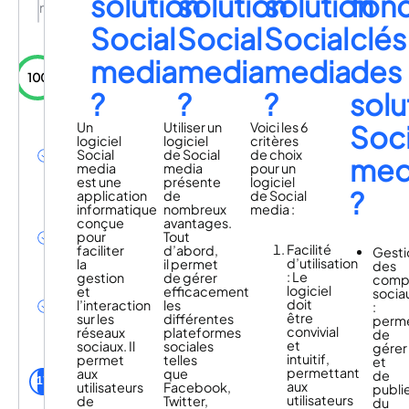
solution
solution
solution
fonc
multilocal
Social
Social
Social
clés
media
media
media
des
100
?
?
?
solu
Contrôle
du
Un
Utiliser un
Voici les 6
Soci
budget
logiciel
logiciel
critères
média
Social
de Social
de choix
med
pour
media
media
pour un
chaque
est une
présente
logiciel
zone
?
application
de
de Social
locale
informatique
nombreux
media :
Geotargeting
conçue
avantages.
unifié pour
pour
Tout
tous les
Facilité
faciliter
d’abord,
Gesti
médias
d’utilisation
la
il permet
des
Fonctions
: Le
gestion
de gérer
comp
pour
logiciel
et
efficacement
socia
agences,
doit
l’interaction
les
:
points de
être
sur les
différentes
perm
vente ou
convivial
réseaux
plateformes
de
central
et
sociaux. Il
sociales
gérer
intuitif,
permet
telles
et
utilisateurs
permettant
aux
que
de
DeepReach de
17
aux
utilisateurs
Facebook,
publi
la communauté
utilisateurs
de
Twitter,
du