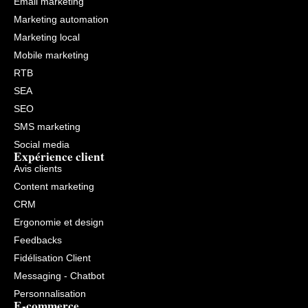
Email marketing
milliers
Marketing automation
de
pages
Marketing local
–
Suivi
Mobile marketing
de
vos
RTB
positions
SEA
au
jour
SEO
le
jour
SMS marketing
–
Backlinks
Social media
Expérience client
:
analyse
Avis clients
de
la
Content marketing
qualité
CRM
de
vos
Ergonomie et design
backlinks
–
Feedbacks
Analyse
On-
Fidélisation Client
Page
Messaging - Chatbot
(analyse
profonde
Personnalisation
d’une
E-commerce