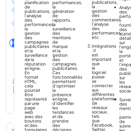
publications,
planification
performances,
des inactifs
la
de
la
Analy
Engagement
gestion
publications,
génération
des
des clients
des
l’analyse
de
perf
Réduction
commentaires,
des
rapports,
:
de la
l’analyse
performances,
la
fourni
pression
des
la
surveillance
des
commerciale
performances,
gestion
des
stati
etc.
des
mentions
détai
utilisateurs
campagnes
de
sur
Notify AI de la
10
Intégrations
publicitaires
marque
l’eng
communauté
: Il
et la
et la
la
est
surveillance
gestion
port
important
de la
des
et
que
réputation
campagnes
l’imp
le
en ligne.
publicitaires.
des
logiciel
En
Ces
publi
puisse
format
fonctionnalités
sur
se
HTML,
permettent
Partage
les
connecter
cela
d’optimiser
résea
Mes
aux
pourrait
la
socia
listes
différentes
être
présence
plateformes
représenté
en ligne,
Surve
de
par une
d’identifier
des
réseaux
page
les
menti
sociaux,
web
tendances
:
tels
avec des
et de
perm
que
boutons
prendre
de
Facebook,
et des
des
suivre
Twitter,
formulaires
décisions
les