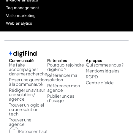
In-store analytics
Tag management
Veille marketing
Web analytics
Communauté
Partenaires
A propos
Me faire
Pourquoi rejoindre
Qui sommes nous ?
accompagner
digiFind ?
Mentions légales
dans ma recherche
Référencer ma
RGPD
Poser une question
solution
Centre d'aide
à la communauté
Référencer mon
Rédiger un avis sur
agence
une solution /
Publier un cas
agence
d'usage
Trouver un logiciel
ou une solution
tech
Trouver une
agence
Retour en haut