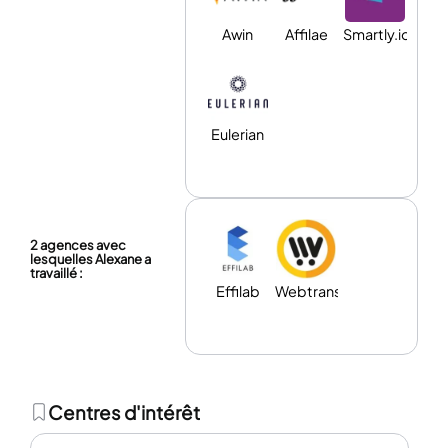
Awin
Affilae
Smartly.io
Eulerian
2 agences avec
lesquelles Alexane a
travaillé :
Effilab
Webtransition
Centres d'intérêt