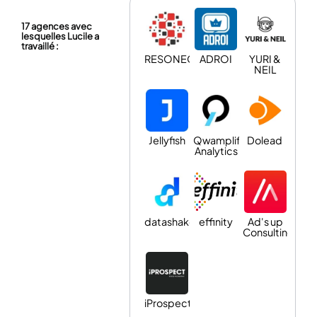
17 agences avec
lesquelles Lucile a
travaillé :
RESONEO
ADROI
YURI &
NEIL
Jellyfish
Qwamplify
Dolead
Analytics
datashake
effinity
Ad's up
Consulting
iProspect