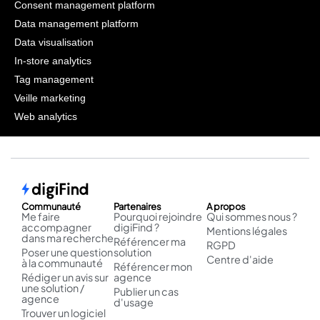
Consent management platform
Data management platform
Data visualisation
In-store analytics
Tag management
Veille marketing
Web analytics
Communauté
Partenaires
A propos
Me faire
Pourquoi rejoindre
Qui sommes nous ?
accompagner
digiFind ?
Mentions légales
dans ma recherche
Référencer ma
RGPD
Poser une question
solution
Centre d'aide
à la communauté
Référencer mon
Rédiger un avis sur
agence
une solution /
Publier un cas
agence
d'usage
Trouver un logiciel