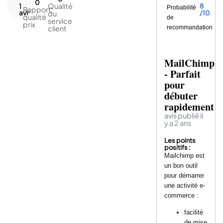
0
Qualité
1
8
Probabilité
Rapport
avis
du
/10
qualité
de
service
prix
client
recommandation
MailChimp
- Parfait
pour
débuter
rapidement
avis publié il
y a 2 ans
Les points
positifs :
Mailchimp est
un bon outil
pour démarrer
une activité e-
commerce :
facilité
de mise