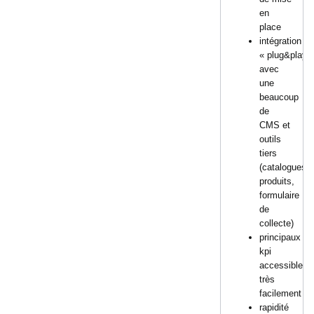
en
place
intégration
« plug&play 
avec
une
beaucoup
de
CMS et
outils
tiers
(catalogues
produits,
formulaire
de
collecte)
principaux
kpi
accessibles
très
facilement
rapidité