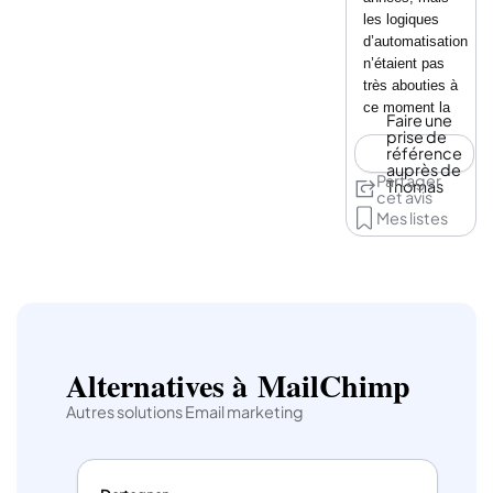
les logiques
d’automatisation
n’étaient pas
très abouties à
ce moment la
Faire une
prise de
référence
auprès de
Partager
Thomas
cet avis
Mes listes
Alternatives à MailChimp
Autres solutions Email marketing