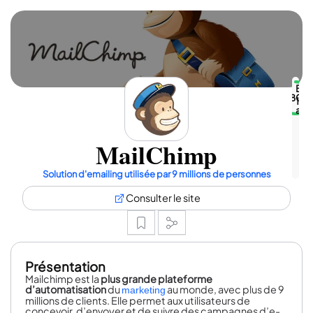
Bie
80
1
avis
MailChimp
Solution d'emailing utilisée par 9 millions de personnes
Consulter le site
Présentation
Mailchimp est la
plus grande plateforme
d’automatisation
du
au monde, avec plus de 9
marketing
millions de clients. Elle permet aux utilisateurs de
concevoir, d’envoyer et de suivre des campagnes d’e-