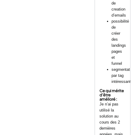
de
creation
d’emails
possibilité
de
créer
des
landings
pages
et
funnel
segmentatio
par tag
intéressante
Ce qui mérite
d'être
amélioré :
Je n’ai pas
utilisé la
solution au
cours des 2
dernières
années, mais