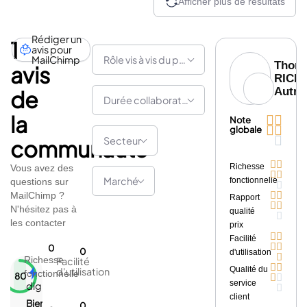
Afficher plus de résultats
Rédiger un
1
avis pour
MailChimp
Rôle vis à vis du partenaire
Thom
avis
RICH
Autre
de
Durée collaboration
la


Note


globale

Secteur
communauté


Richesse
Vous avez des


Marché
fonctionnelle
questions sur

MailChimp ?


Rapport


N'hésitez pas à
qualité

les contacter
prix


Facilité


0
0
d'utilisation

Richesse
Facilité


Qualité du
d'utilisation
fonctionnelle
80


service
digiScore

client
Bien
0